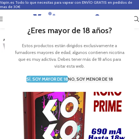
Vapin.es
Todo lo que necesitas para vapear con ENVÍO GRATIS en pedidos de
mas de 30€
0
0,00
€
¿Eres mayor de 18 años?
-21%
AGOTADO
Estos productos están dirigidos exclusivamente a
fumadores mayores de edad, algunos contienen nicotina
que es muy adictiva. Debes tener más de 18 años para
visitar esta web.
SÍ, SOY MAYOR DE 18
NO, SOY MENOR DE 18