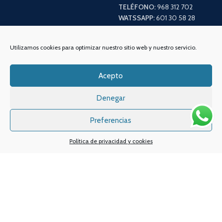
TELÉFONO:
968 312 702
WATSSAPP:
601 30 58 28
Email:
info
@vapeo.es
Utilizamos cookies para optimizar nuestro sitio web y nuestro servicio.
Acepto
Denegar
Preferencias
Política de privacidad y cookies
Sistemas de pagos
Sistema de envío
Nuestras redes sociales: