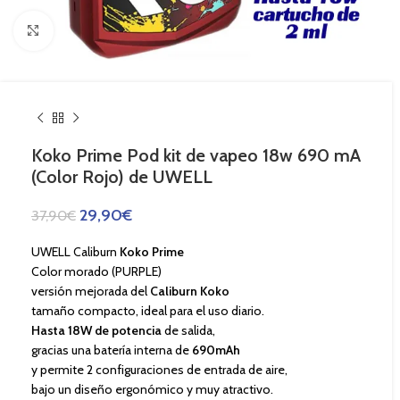
Haga Click para agrandar
Koko Prime Pod kit de vapeo 18w 690 mA
(Color Rojo) de UWELL
29,90
€
37,90
€
UWELL Caliburn
Koko Prime
Color morado (PURPLE)
versión mejorada del
Caliburn Koko
tamaño compacto, ideal para el uso diario.
Hasta 18W de potencia
de salida,
gracias una batería interna de
690mAh
y permite 2 configuraciones de entrada de aire,
bajo un diseño ergonómico y muy atractivo.