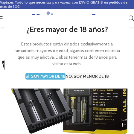
Vapin.es
Todo lo que necesitas para vapear con ENVÍO GRATIS en pedidos de
mas de 30€
0
0,00
€
¿Eres mayor de 18 años?
Estos productos están dirigidos exclusivamente a
fumadores mayores de edad, algunos contienen nicotina
que es muy adictiva. Debes tener más de 18 años para
visitar esta web.
SÍ, SOY MAYOR DE 18
NO, SOY MENOR DE 18