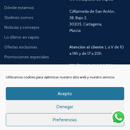
Dónde estamos
C/Alameda de San Antón,
Quiénes somos
38, Bajo 2,
30205, Cartagena,
Noticias y consejos
Murcia
Lo último en vapeo
Ofertas exclusivas
Atención al cliente:
L a V de 10
a 14h y de 17 a 20h
Promociones especiales
TELÉFONO:
968 312 702
WATSSAPP:
601 30 58 28
Utilizamos cookies para optimizar nuestro sitio web y nuestro servicio.
Email:
info
@vapeo.es
Acepto
Denegar
Preferencias