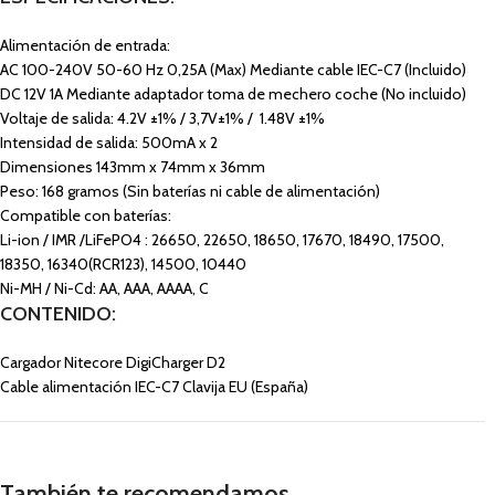
Alimentación de entrada:
AC 100-240V 50-60 Hz 0,25A (Max) Mediante cable IEC-C7 (Incluido)
DC 12V 1A Mediante adaptador toma de mechero coche (No incluido)
Voltaje de salida: 4.2V ±1% / 3,7V±1% / 1.48V ±1%
Intensidad de salida: 500mA x 2
Dimensiones 143mm x 74mm x 36mm
Peso: 168 gramos (Sin baterías ni cable de alimentación)
Compatible con baterías:
Li-ion / IMR /LiFePO4 : 26650, 22650, 18650, 17670, 18490, 17500,
18350, 16340(RCR123), 14500, 10440
Ni-MH / Ni-Cd: AA, AAA, AAAA, C
CONTENIDO:
Cargador Nitecore DigiCharger D2
Cable alimentación IEC-C7 Clavija EU (España)
También te recomendamos…