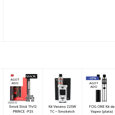
-33%
AGOT
ADO
AGOT
ADO
Smok Stick Tfv12
Kit Veneno 225W
FOG ONE Kit de
PRINCE -P25
TC – Smoketch
Vapeo (plata)