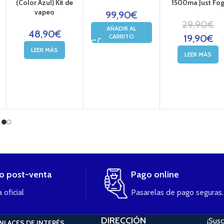
(Color Azul) Kit de
1500ma Just Fo
vapeo
99,90
€
29,90
€
AÑADIR AL
48,90
€
CARRITO
19,90
€
LEER MÁS
LEER MÁS
io post-venta
Pago online
 oficial
Pasarelas de pago seguras.
DIRECCIÓN
¡Susc
NLACES DE INTERÉS