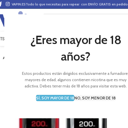
VAPIN.ES
Todo lo que necesitas para vapear con ENVÍO GRATIS en pedid
¿Eres mayor de 18
ITS VAPEO
PODS
MODS
CLAROMIZADORES
BASES Y AROMAS (ALQUIMIA)
E-LÍ
años?
-4%
AGOTADO
Estos productos están dirigidos exclusivamente a fumadore
mayores de edad, algunos contienen nicotina que es muy
adictiva. Debes tener más de 18 años para visitar esta web.
SÍ, SOY MAYOR DE 18
NO, SOY MENOR DE 18