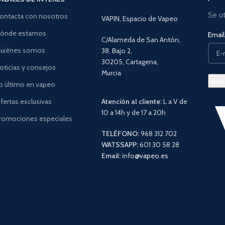
Se u
ontacta con nosotros
VAPIN, Espacio de Vapeo
ónde estamos
Email 
C/Alameda de San Antón,
uiénes somos
38, Bajo 2,
30205, Cartagena,
oticias y consejos
Murcia
o último en vapeo
fertas exclusivas
Atención al cliente:
L a V de
10 a 14h y de 17 a 20h
romociones especiales
TELÉFONO:
968 312 702
WATSSAPP:
601 30 58 28
Email:
info
@vapeo.es