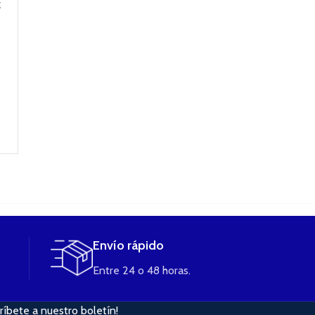
29,90
€
g
220w+ nrg tank
Atomizador TFV8
2ml (Con 2
Smok
23,90
€
Baterías 18650)
SELECCIONAR
Color ROJO
47,90
€
OPCIONES
VAPORESSO
AÑADIR AL
CARRITO
99,90
€
89,90
€
LEER MÁS
Envío rápido
Entre 24 o 48 horas.
ríbete a nuestro boletín!