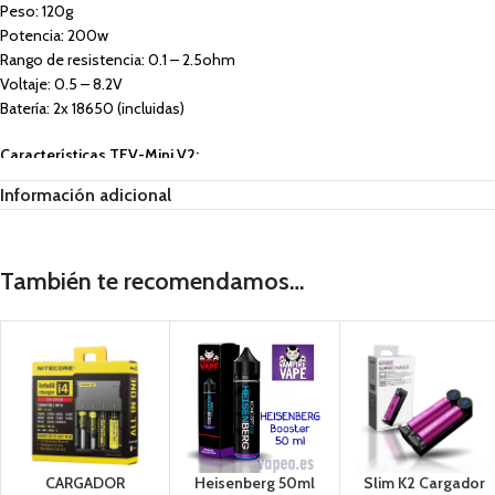
Peso: 120g
Potencia: 200w
Rango de resistencia: 0.1 – 2.5ohm
Voltaje: 0.5 – 8.2V
Batería: 2x 18650 (incluidas)
Características TFV-Mini V2:
Información adicional
Medidas: 54mm x 25.4mm
Diámetro: 25.4mm
Peso: 65g
Capacidad: 5ml
También te recomendamos…
La caja contiene
:
1x Mod R-Kiss 200W
1x Claromizador TFV-Mini V2
1x Resistencia Mini V2 0.17ohm
1x Resistencia Mini V2 0.2ohm
Cable USB
CARGADOR
Heisenberg 50ml
Slim K2 Cargador
Manual de Usuario