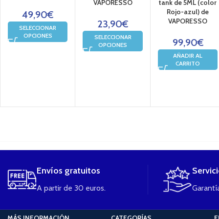
VAPORESSO
tank de 5ML (color
Rojo-azul) de
49,90
€
VAPORESSO
23,90
€
SELECCIONAR
OPCIONES
SELECCIONAR
99,90
€
OPCIONES
AÑADIR AL
CARRITO
....
Envíos gratuitos
Servic
A partir de 30 euros.
Garantía
MÁS INFORMACIÓN
CATEGORÍAS
E