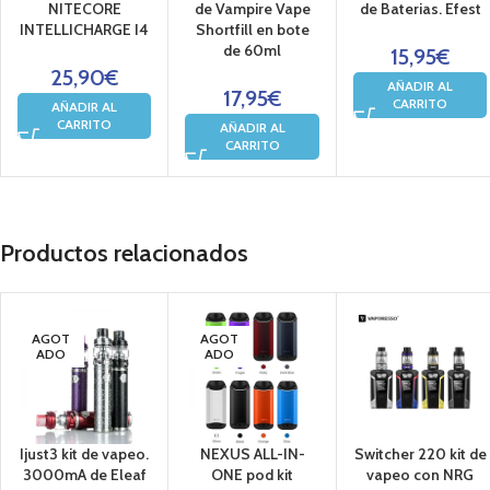
NITECORE
de Vampire Vape
de Baterias. Efest
Recambios
INTELLICHARGE I4
Shortfill en bote
de 60ml
15,95
€
25,90
€
AÑADIR AL
17,95
€
CARRITO
AÑADIR AL
CARRITO
AÑADIR AL
CARRITO
Productos relacionados
AGOT
AGOT
ADO
ADO
Ijust3 kit de vapeo.
NEXUS ALL-IN-
Switcher 220 kit de
3000mA de Eleaf
ONE pod kit
vapeo con NRG