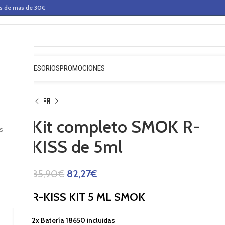
os de mas de 30€
QUIDOS
ACCESORIOS
PROMOCIONES
Kit completo SMOK R-
s
KISS de 5ml
85,90
€
82,27
€
R-KISS KIT 5 ML SMOK
2x Batería 18650 incluidas