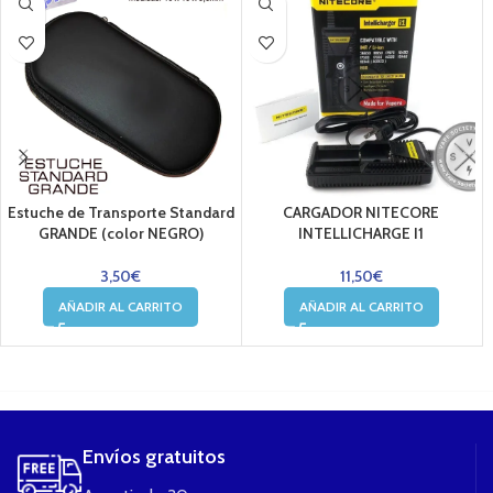
Estuche de Transporte Standard
CARGADOR NITECORE
GRANDE (color NEGRO)
INTELLICHARGE I1
3,50
€
11,50
€
AÑADIR AL CARRITO
AÑADIR AL CARRITO
....
Envíos gratuitos