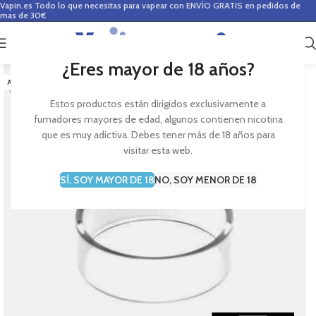
Vapin.es
Todo lo que necesitas para vapear con ENVÍO GRATIS en pedidos de
mas de 30€
0
0,00
€
¿Eres mayor de 18 años?
AGOTADO
Estos productos están dirigidos exclusivamente a
fumadores mayores de edad, algunos contienen nicotina
que es muy adictiva. Debes tener más de 18 años para
visitar esta web.
SÍ, SOY MAYOR DE 18
NO, SOY MENOR DE 18