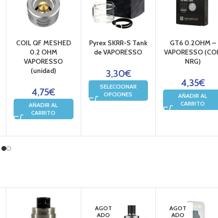
COIL QF MESHED
Pyrex SKRR-S Tank
GT6 0.2OHM –
0.2 OHM
de VAPORESSO
VAPORESSO (COI
VAPORESSO
NRG)
(unidad)
3,30
€
4,35
€
SELECCIONAR
4,75
€
OPCIONES
AÑADIR AL
CARRITO
AÑADIR AL
CARRITO
AGOT
AGOT
ADO
ADO