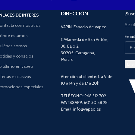
DIRECCIÓN
¡Susc
NLACES DE INTERÉS
Se u
ontacta con nosotros
VAPIN, Espacio de Vapeo
ónde estamos
Email 
C/Alameda de San Antón,
uiénes somos
38, Bajo 2,
30205, Cartagena,
oticias y consejos
Murcia
o último en vapeo
fertas exclusivas
Atención al cliente:
L a V de
10 a 14h y de 17 a 20h
romociones especiales
TELÉFONO:
968 312 702
WATSSAPP:
601 30 58 28
Email:
info
@vapeo.es