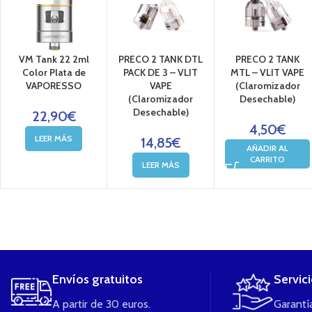
VM Tank 22 2ml
PRECO 2 TANK DTL
PRECO 2 TANK
Color Plata de
PACK DE 3 – VLIT
MTL – VLIT VAPE
VAPORESSO
VAPE
(Claromizador
(Claromizador
Desechable)
Desechable)
22,90
€
4,50
€
LEER MÁS
14,85
€
AÑADIR AL
CARRITO
LEER MÁS
....
Envíos gratuitos
Servic
A partir de 30 euros.
Garantía