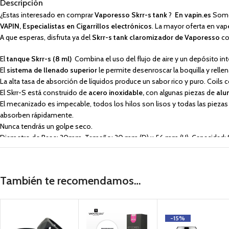
Descripción
¿Estas interesado en comprar
Vaporesso Skrr-s tank
?
En vapin.es
Somos
VAPIN, Especialistas en Cigarrillos electrónicos
. La mayor oferta en vap
A que esperas, disfruta ya del
Skrr-s tank claromizador de Vaporesso
co
El
tanque Skrr-s (8 ml)
Combina el uso del flujo de aire y un depósito in
El
sistema de llenado superior
le permite desenroscar la boquilla y relle
La alta tasa de absorción de líquidos produce un sabor rico y puro. Coils co
El Skrr-S está construido de
acero inoxidable,
con algunas piezas de
alu
El mecanizado es impecable, todos los hilos son lisos y todas las piezas 
absorben rápidamente.
Nunca tendrás un golpe seco.
Diametro de Base: 30mm, Tamaño: 30 mm (D) x 56 mm (H),
Capacidad
Que contiene la caja:
Tanque SKRR-S (8 ml) ,
QF Strips Coil 0.15ohm (pre
pyrex de repuesto (5 ml),
funda de silicona,
junta tórica,
guía del usuario y
También te recomendamos…
-15%