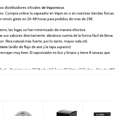
 distribuidores oficiales
de Vaporesso
eo. Compra online tu vapeador en Vapin.es o en nuestras tiendas físicas.
n envío gratis en 24-48 horas para pedidos de mas de 25€
terno, las fugas se han minimizado de manera efectiva.
nar sus sabores directamente, dándose cuenta de la forma fácil de llenar.
n fibra natural más fuerte, por lo tanto, mayor vida útil.
minio
(anillo de flujo de aire y la tapa superior).
encajan muy bien. El vaporizador es liso y limpio y tiene 8 ranuras que
: 8 ml
Resistencias: QF Meshed 0.2om, QF Strips 0.15ohm
Drip tip: 810
instalado),
coil de malla QF 0.2ohm,
tarjeta de garantía