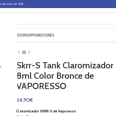
os de mas de 30€
QUIDOS
ACCESORIOS
PROMOCIONES
Skrr-S Tank Claromizador
s
8ml Color Bronce de
VAPORESSO
24,90
€
El
atomizador SKRR-S de Vaporesso