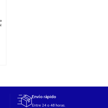
so
Revvo
Veco Tank
TFV8 Baby tan
l
Claromizador
Claromizador 2ml
claromizador 
3,6ml color
(plata) de
Smok
Rainbow de Aspire
VAPORESSO
26,90
€
32,90
€
24,95
€
LEER MÁS
AÑADIR AL
LEER MÁS
CARRITO
Envío rápido
Entre 24 o 48 horas.