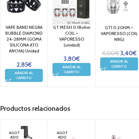
VAPE BAND NEGRA
GT MESH 0.18ohm
GT1 0.2OHM –
BUBBLE DIAMOND
COIL –
VAPORESSO (COIL
24-28MM (GOMA
VAPORESSO
NRG)
SILICONA ATO
(unidad)
ANCHA) Unidad
4,00
€
3,40
€
3,80
€
AÑADIR AL
2,85
€
CARRITO
AÑADIR AL
CARRITO
AÑADIR AL
CARRITO
Productos relacionados
AGOT
AGOT
ADO
ADO