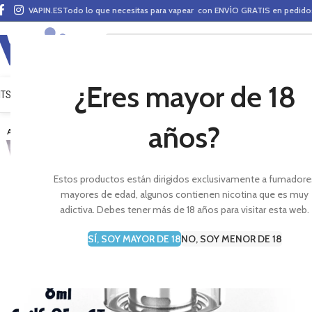
VAPIN.ES
Todo lo que necesitas para vapear con ENVÍO GRATIS en pedid
¿Eres mayor de 18
ITS VAPEO
PODS
MODS
CLAROMIZADORES
BASES Y AROMAS (ALQUIMIA)
E-LÍ
años?
AGOTADO
Estos productos están dirigidos exclusivamente a fumadore
mayores de edad, algunos contienen nicotina que es muy
adictiva. Debes tener más de 18 años para visitar esta web.
SÍ, SOY MAYOR DE 18
NO, SOY MENOR DE 18