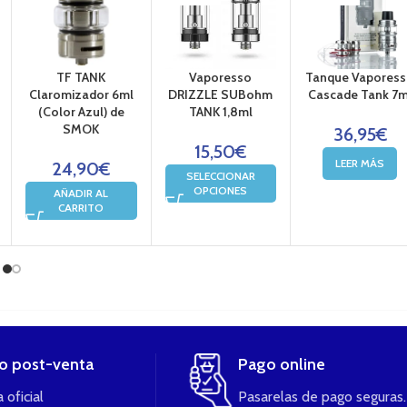
TF TANK
Vaporesso
Tanque Vapores
Claromizador 6ml
DRIZZLE SUBohm
Cascade Tank 7m
(Color Azul) de
TANK 1,8ml
SMOK
36,95
€
15,50
€
LEER MÁS
24,90
€
SELECCIONAR
OPCIONES
AÑADIR AL
CARRITO
io post-venta
Pago online
 oficial
Pasarelas de pago seguras.