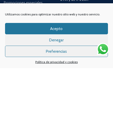
Promociones especiales
TELÉFONO:
968 312 702
Utilizamos cookies para optimizar nuestro sitio web y nuestro servicio.
WATSSAPP:
601 30 58 28
Email:
info
@vapeo.es
Acepto
Denegar
Preferencias
Política de privacidad y cookies
Sistemas de pagos
Sistema de envío
Nuestras redes sociales: