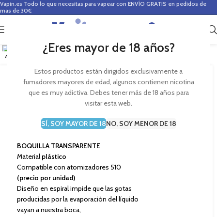
Vapin.es
Todo lo que necesitas para vapear con ENVÍO GRATIS en pedidos de
mas de 30€
0
0,00
€
Haga Click para agrandar
¿Eres mayor de 18 años?
AGOTADO
Estos productos están dirigidos exclusivamente a
fumadores mayores de edad, algunos contienen nicotina
que es muy adictiva. Debes tener más de 18 años para
visitar esta web.
DRIP TIP Boquilla TRANSPARENTE
SÍ, SOY MAYOR DE 18
NO, SOY MENOR DE 18
1,00
€
BOQUILLA TRANSPARENTE
Material
plástico
Compatible con atomizadores 510
(precio por unidad)
Diseño en espiral impide que las gotas
producidas por la evaporación del líquido
vayan a nuestra boca,