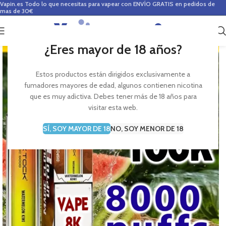
Vapin.es
Todo lo que necesitas para vapear con ENVÍO GRATIS en pedidos de
mas de 30€
0
0,00
€
¿Eres mayor de 18 años?
Estos productos están dirigidos exclusivamente a
fumadores mayores de edad, algunos contienen nicotina
que es muy adictiva. Debes tener más de 18 años para
visitar esta web.
SÍ, SOY MAYOR DE 18
NO, SOY MENOR DE 18