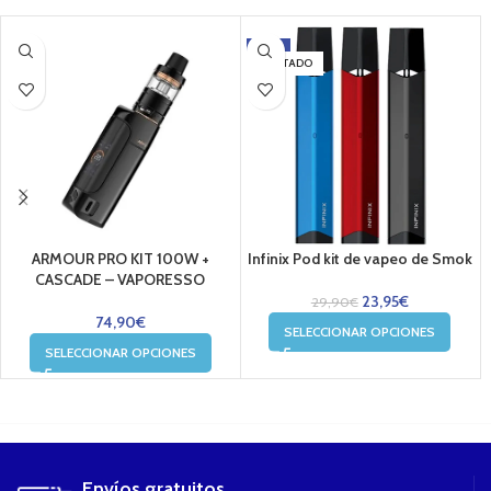
-20%
AGOTADO
ARMOUR PRO KIT 100W +
Infinix Pod kit de vapeo de Smok
CASCADE – VAPORESSO
23,95
€
29,90
€
74,90
€
SELECCIONAR OPCIONES
SELECCIONAR OPCIONES
....
Envíos gratuitos