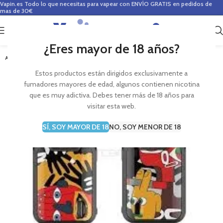
Vapin.es
Todo lo que necesitas para vapear con ENVÍO GRATIS en pedidos de
mas de 30€
0
0,00
€
¿Eres mayor de 18 años?
AGOTADO
Estos productos están dirigidos exclusivamente a
fumadores mayores de edad, algunos contienen nicotina
que es muy adictiva. Debes tener más de 18 años para
visitar esta web.
SÍ, SOY MAYOR DE 18
NO, SOY MENOR DE 18