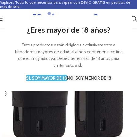
Vapin.es
Todo lo que necesitas para vapear con ENVÍO GRATIS en pedidos de
mas de 30€
0
0,00
€
¿Eres mayor de 18 años?
Estos productos están dirigidos exclusivamente a
fumadores mayores de edad, algunos contienen nicotina
que es muy adictiva. Debes tener más de 18 años para
visitar esta web.
SÍ, SOY MAYOR DE 18
NO, SOY MENOR DE 18