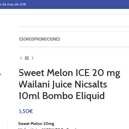
os de mas de 30€
QUIDOS
ACCESORIOS
PROMOCIONES
Sweet Melon ICE 20 mg
s
Wailani Juice Nicsalts
10ml Bombo Eliquid
6,50
€
Sweet Melon 20mg