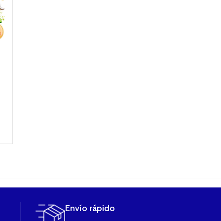
ADO
ADO
SALES de
SALES de
NICOTINA
NICOTINA
Watermelon
SALT TRUBIO
Tabaco Rubio 
Mojito 100ml
10ML (20mg/ml)
Salts 10ml 2
Wailani Juice
ELIQUID BOMBO
de Bombo Eliqu
Bombo Eliquid
4,95
€
6,95
€
19,90
€
AÑADIR AL
LEER MÁS
CARRITO
LEER MÁS
Envío rápido