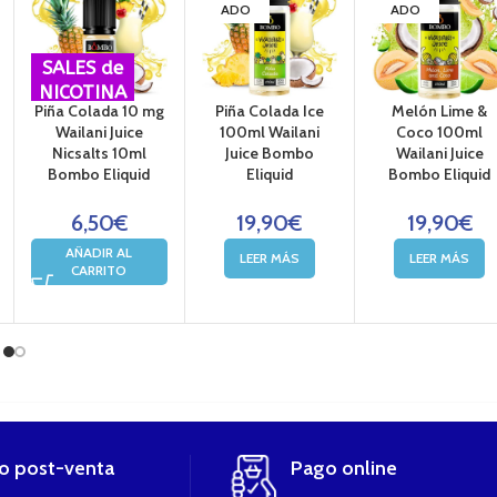
ADO
ADO
SALES de
NICOTINA
Piña Colada 10 mg
Piña Colada Ice
Melón Lime &
Wailani Juice
100ml Wailani
Coco 100ml
Nicsalts 10ml
Juice Bombo
Wailani Juice
Bombo Eliquid
Eliquid
Bombo Eliquid
6,50
€
19,90
€
19,90
€
AÑADIR AL
LEER MÁS
LEER MÁS
CARRITO
io post-venta
Pago online