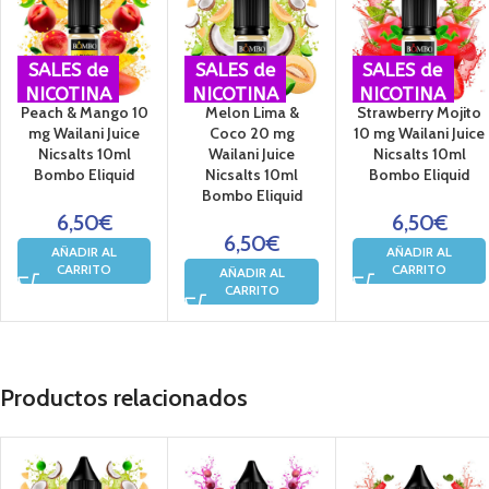
SALES de
SALES de
SALES de
NICOTINA
NICOTINA
NICOTINA
Peach & Mango 10
Melon Lima &
Strawberry Mojito
mg Wailani Juice
Coco 20 mg
10 mg Wailani Juice
Nicsalts 10ml
Wailani Juice
Nicsalts 10ml
Bombo Eliquid
Nicsalts 10ml
Bombo Eliquid
Bombo Eliquid
6,50
€
6,50
€
6,50
€
AÑADIR AL
AÑADIR AL
CARRITO
CARRITO
AÑADIR AL
CARRITO
Productos relacionados