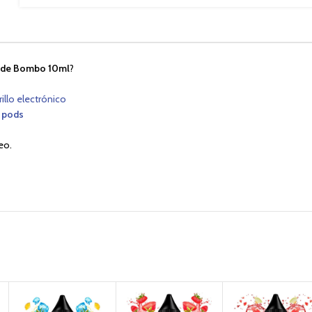
ni de Bombo 10ml
?
rillo electrónico
 pods
eo.