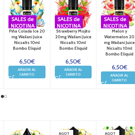
SALES de
SALES de
SALES de
NICOTINA
NICOTINA
NICOTINA
Piña Colada Ice 20
Strawberry Mojito
Melon y
mg Wailani Juice
20mg Wailani Juice
Watermelon 20
Nicsalts 10ml
Nicsalts 10ml
mg Wailani Juice
Bombo Eliquid
Bombo Eliquid
Nicsalts 10ml
Bombo Eliquid
6,50
€
6,50
€
6,50
€
AÑADIR AL
AÑADIR AL
CARRITO
CARRITO
AÑADIR AL
CARRITO
AGOT
AGOT