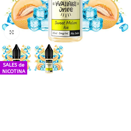
Haga Click para agrandar
SALES de
NICOTINA