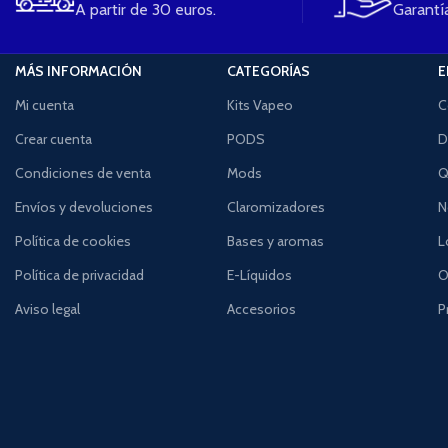
A partir de 30 euros.
Garantía
MÁS INFORMACIÓN
CATEGORÍAS
E
Mi cuenta
Kits Vapeo
C
Crear cuenta
PODS
D
Condiciones de venta
Mods
Q
Envíos y devoluciones
Claromizadores
N
Política de cookies
Bases y aromas
L
Política de privacidad
E-Líquidos
O
Aviso legal
Accesorios
P