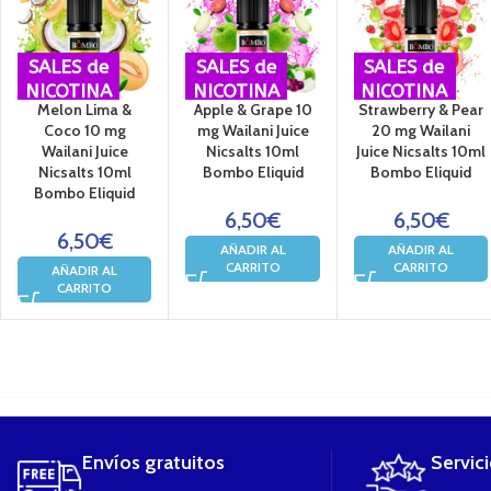
SALES de
SALES de
SALES de
NICOTINA
NICOTINA
NICOTINA
Melon Lima &
Apple & Grape 10
Strawberry & Pear
Coco 10 mg
mg Wailani Juice
20 mg Wailani
Wailani Juice
Nicsalts 10ml
Juice Nicsalts 10ml
Nicsalts 10ml
Bombo Eliquid
Bombo Eliquid
Bombo Eliquid
6,50
€
6,50
€
6,50
€
AÑADIR AL
AÑADIR AL
CARRITO
CARRITO
AÑADIR AL
CARRITO
....
Envíos gratuitos
Servic