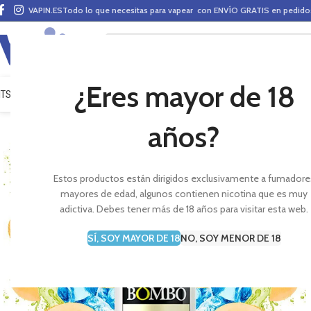
VAPIN.ES
Todo lo que necesitas para vapear con ENVÍO GRATIS en pedid
¿Eres mayor de 18
ITS VAPEO
PODS
MODS
CLAROMIZADORES
BASES Y AROMAS (ALQUIMIA)
E-LÍ
años?
Estos productos están dirigidos exclusivamente a fumadore
mayores de edad, algunos contienen nicotina que es muy
adictiva. Debes tener más de 18 años para visitar esta web.
SÍ, SOY MAYOR DE 18
NO, SOY MENOR DE 18