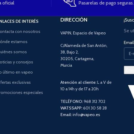
 oficial
Pasarelas de pago seguras.
DIRECCIÓN
¡Susc
NLACES DE INTERÉS
Se u
ontacta con nosotros
VAPIN, Espacio de Vapeo
ónde estamos
Email 
C/Alameda de San Antón,
uiénes somos
38, Bajo 2,
30205, Cartagena,
oticias y consejos
Murcia
o último en vapeo
fertas exclusivas
Atención al cliente:
L a V de
10 a 14h y de 17 a 20h
romociones especiales
TELÉFONO:
968 312 702
WATSSAPP:
601 30 58 28
Email:
info
@vapeo.es