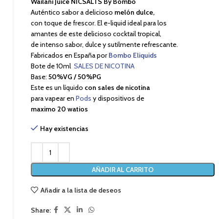
Wailani Juice NICSALTS By Bombo
Auténtico sabor a delicioso
melón dulce,
con toque de frescor. El e-liquid ideal para los
amantes de este delicioso cocktail tropical,
de intenso sabor, dulce y sutilmente refrescante.
Fabricados en España por
Bombo Eliquids
Bote de 10ml
SALES DE NICOTINA
Base:
50%VG / 50%PG
Este es un líquido
con sales de nicotina
para vapear en
Pods
y dispositivos de
maximo 20 watios
Hay existencias
AÑADIR AL CARRITO
Añadir a la lista de deseos
Share: