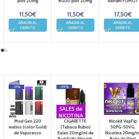
puff 20mg
8000 puff 20mg
Randm FUMOT
11,50
€
11,50
€
17,50
€
AÑADIR AL
AÑADIR AL
AÑADIR AL
CARRITO
CARRITO
CARRITO
-11%
-39%
SALES de
NICOTINA
Mod Gen 220
CIGARETTE
Nicokit VapFip
watios (color Gold)
(Tabaco Rubio)
50PG-50VG.
de Vaporesso
Sales 20mg/ml de
Nicotina 20mg/m
Pod Salts Eliquids
Bote de 10ml