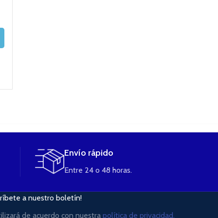
(tabaco rubio
2,50
€
suave) 3MG/ml
17,95
€
Bote de 10ml de
AÑADIR AL
CARRITO
VAPFIP
AÑADIR AL
CARRITO
4,50
€
AÑADIR AL
CARRITO
Envío rápido
Entre 24 o 48 horas.
ríbete a nuestro boletín!
tilizará de acuerdo con nuestra
política de privacidad.