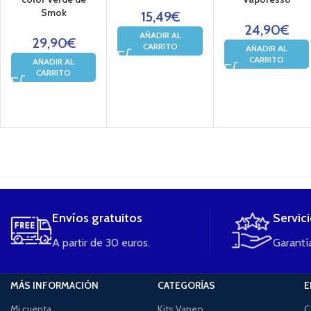
Smok
15,49
€
24,90
€
AÑADIR AL
29,90
€
CARRITO
AÑADIR AL
CARRITO
AÑADIR AL
CARRITO
....
Envíos gratuitos
Servic
A partir de 30 euros.
Garantía
MÁS INFORMACIÓN
CATEGORÍAS
E
Mi cuenta
Kits Vapeo
C