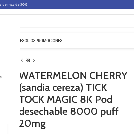
os de mas de 30€
QUIDOS
ACCESORIOS
PROMOCIONES
WATERMELON CHERRY
s
(sandia cereza) TICK
TOCK MAGIC 8K Pod
desechable 8000 puff
20mg