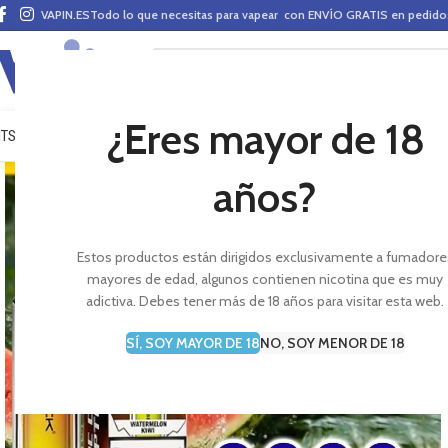
VAPIN.ES
Todo lo que necesitas para vapear con ENVÍO GRATIS en pedid
¿Eres mayor de 18
ITS VAPEO
PODS
MODS
CLAROMIZADORES
BASES Y AROMAS (ALQUIMIA)
E-LÍ
años?
Estos productos están dirigidos exclusivamente a fumadore
mayores de edad, algunos contienen nicotina que es muy
adictiva. Debes tener más de 18 años para visitar esta web.
SÍ, SOY MAYOR DE 18
NO, SOY MENOR DE 18