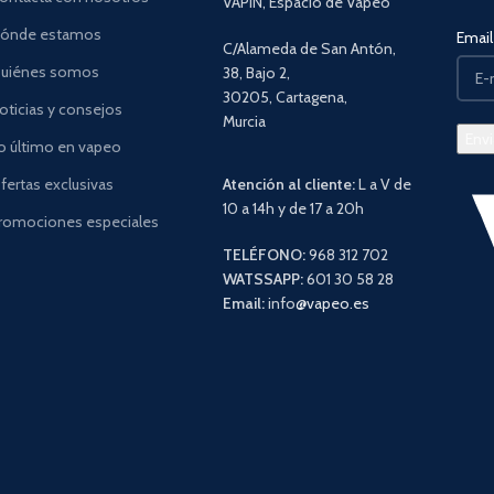
VAPIN, Espacio de Vapeo
ónde estamos
Email 
C/Alameda de San Antón,
uiénes somos
38, Bajo 2,
30205, Cartagena,
oticias y consejos
Murcia
o último en vapeo
fertas exclusivas
Atención al cliente:
L a V de
10 a 14h y de 17 a 20h
romociones especiales
TELÉFONO:
968 312 702
WATSSAPP:
601 30 58 28
Email:
info
@vapeo.es