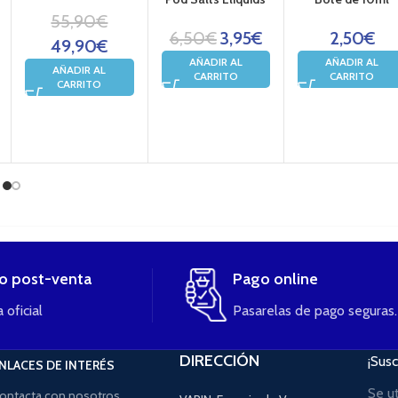
55,90
€
6,50
€
3,95
€
2,50
€
49,90
€
AÑADIR AL
AÑADIR AL
AÑADIR AL
CARRITO
CARRITO
CARRITO
io post-venta
Pago online
 oficial
Pasarelas de pago seguras.
DIRECCIÓN
¡Susc
NLACES DE INTERÉS
Se u
ontacta con nosotros