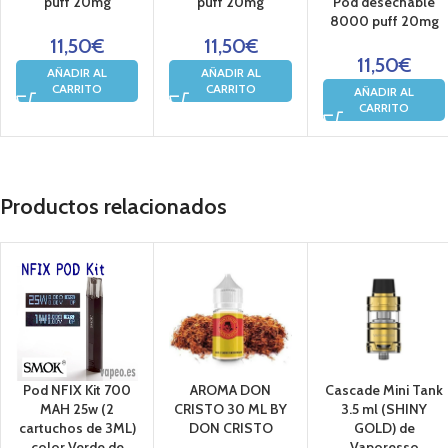
puff 20mg
puff 20mg
Pod desechable
8000 puff 20mg
11,50
€
11,50
€
11,50
€
AÑADIR AL
AÑADIR AL
CARRITO
CARRITO
AÑADIR AL
CARRITO
Productos relacionados
Pod NFIX Kit 700
AROMA DON
Cascade Mini Tank
MAH 25w (2
CRISTO 30 ML BY
3.5 ml (SHINY
cartuchos de 3ML)
DON CRISTO
GOLD) de
color Verde de
Vaporesso