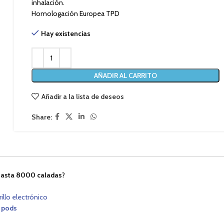
inhalación.
Homologación Europea TPD
Hay existencias
AÑADIR AL CARRITO
Añadir a la lista de deseos
Share:
hasta 8000 caladas
?
rillo electrónico
 pods