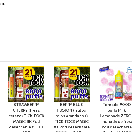
eo.
STRAWBERRY
BERRY BLUE
Tornado 9000
CHERRY (fresa
FUSION (frutos
puffs Pink
cereza) TICK TOCK
rojos arandanos)
Lemonade ZERO 
MAGIC 8K Pod
TICK TOCK MAGIC
limonada de fres
desechable 8000
8K Pod desechable
Pod desechable