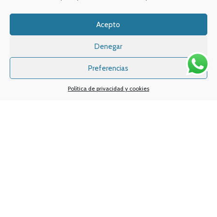
Acepto
Denegar
Preferencias
Política de privacidad y cookies
Sistemas de pagos
Sistema de envío
Nuestras redes sociales:
Desarrollado por
Digital Creatio
. ©2025 Vapin Cigarrillos electrónicos .