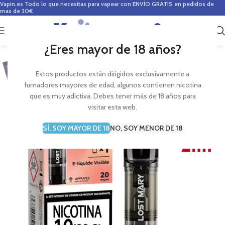
Vapin.es
Todo lo que necesitas para vapear con ENVÍO GRATIS en pedidos de
mas de 30€
0
0,00
€
¿Eres mayor de 18 años?
Estos productos están dirigidos exclusivamente a
fumadores mayores de edad, algunos contienen nicotina
que es muy adictiva. Debes tener más de 18 años para
visitar esta web.
SÍ, SOY MAYOR DE 18
NO, SOY MENOR DE 18