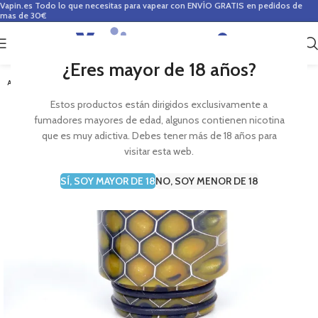
Vapin.es
Todo lo que necesitas para vapear con ENVÍO GRATIS en pedidos de
mas de 30€
0
0,00
€
¿Eres mayor de 18 años?
AGOTADO
Estos productos están dirigidos exclusivamente a
fumadores mayores de edad, algunos contienen nicotina
que es muy adictiva. Debes tener más de 18 años para
visitar esta web.
SÍ, SOY MAYOR DE 18
NO, SOY MENOR DE 18