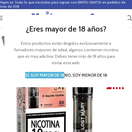
Vapin.es
Todo lo que necesitas para vapear con ENVÍO GRATIS en pedidos de
mas de 30€
0
0,00
€
¿Eres mayor de 18 años?
Estos productos están dirigidos exclusivamente a
fumadores mayores de edad, algunos contienen nicotina
que es muy adictiva. Debes tener más de 18 años para
visitar esta web.
SÍ, SOY MAYOR DE 18
NO, SOY MENOR DE 18