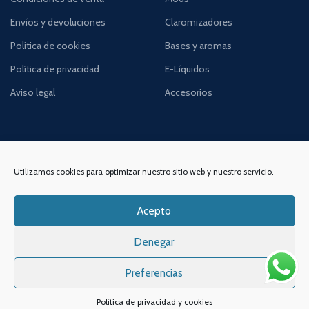
Envíos y devoluciones
Claromizadores
Política de cookies
Bases y aromas
Política de privacidad
E-Líquidos
Aviso legal
Accesorios
Utilizamos cookies para optimizar nuestro sitio web y nuestro servicio.
DIRECCIÓN
ENLACES DE INTERÉS
Acepto
Contacta con nosotros
VAPIN, Espacio de Vapeo
Denegar
Dónde estamos
C/Alameda de San Antón,
Quiénes somos
38, Bajo 2,
Preferencias
30205, Cartagena,
Noticias y consejos
Murcia
Política de privacidad y cookies