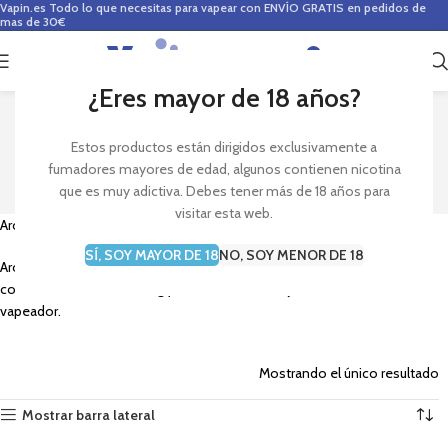
Vapin.es
Todo lo que necesitas para vapear con ENVÍO GRATIS en pedidos de
mas de 30€
0
0,00
€
¿Eres mayor de 18 años?
HEISEMBERG
Estos productos están dirigidos exclusivamente a
fumadores mayores de edad, algunos contienen nicotina
que es muy adictiva. Debes tener más de 18 años para
visitar esta web.
Aromas de serie
Heisemberg
perteneciente a
Vap Fip.
SÍ, SOY MAYOR DE 18
NO, SOY MENOR DE 18
Aromas super concentrados para vapeo. Compra ya los aromas más
conocidos de Heisemberg y disfruta de los mejores sabores en tu
vapeador.
Mostrando el único resultado
Mostrar barra lateral