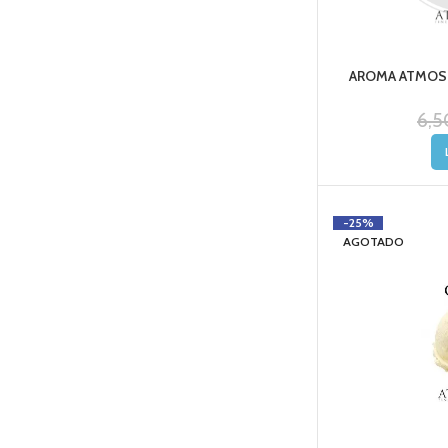
AROMA ATMOS 
6,5
-25%
AGOTADO