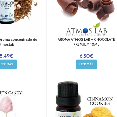
Aroma concentrado de
AROMA ATMOS LAB – CHOCOLATE
Atmoslab
PREMIUM 10ML
8,49
€
6,50
€
LEER MÁS
LEER MÁS