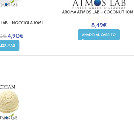
AROMA ATMOS LAB – COCONUT 10M
LAB – NOCCIOLA 10ML
8,49
€
AÑADIR AL CARRITO
0
€
4,90
€
LEER MÁS