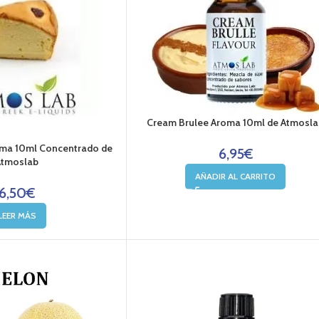
Cream Brulee Aroma 10ml de Atmosl
ma 10ml Concentrado de
6,95
€
Atmoslab
AÑADIR AL CARRITO
6,50
€
LEER MÁS