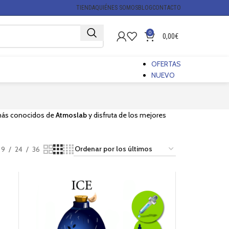
TIENDA
QUIÉNES SOMOS
BLOG
CONTACTO
0
0,00
€
OFERTAS
NUEVO
 más conocidos de
Atmoslab
y disfruta de los mejores
9
24
36