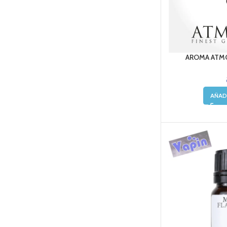
AROMA ATMO
AÑAD