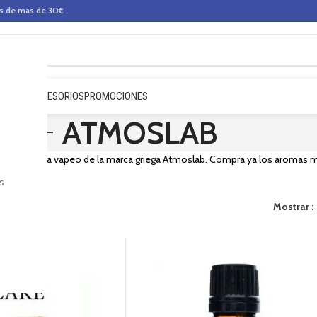
os de mas de 30€
QUIDOS
ACCESORIOS
PROMOCIONES
ATMOSLAB
trados para vapeo de la marca griega Atmoslab. Compra ya los aromas
or.
s
Mostrar