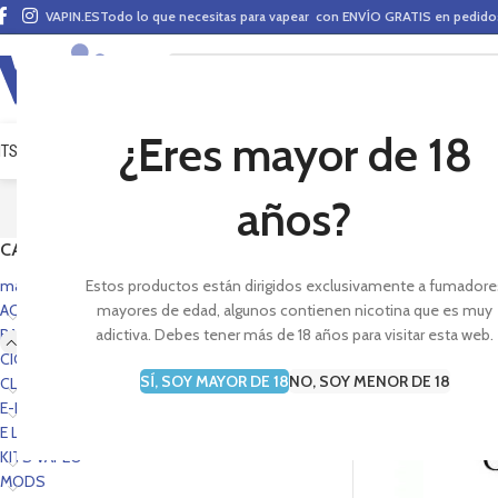
VAPIN.ES
Todo lo que necesitas para vapear con ENVÍO GRATIS en pedid
¿Eres mayor de 18
ITS VAPEO
PODS
MODS
CLAROMIZADORES
BASES Y AROMAS (ALQUIMIA)
E-LÍ
años?
CATEGORÍAS
Aromas super concen
sabores en tu vapead
mas vendidos portada
Estos productos están dirigidos exclusivamente a fumadore
ACCESORIOS
mayores de edad, algunos contienen nicotina que es muy
BASES Y AROMAS
adictiva. Debes tener más de 18 años para visitar esta web.
CIG. E-PEN STYLE
SÍ, SOY MAYOR DE 18
NO, SOY MENOR DE 18
CLAROMIZADORES
E-LÍQUIDOS
AGOTADO
E LIQUIDS PORTADA
KITS VAPEO
MODS