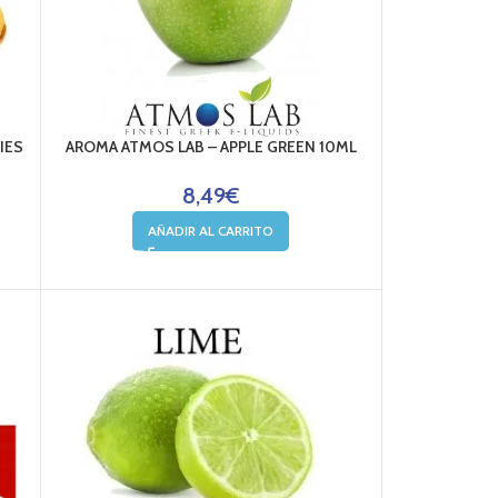
IES
AROMA ATMOS LAB – APPLE GREEN 10ML
8,49
€
AÑADIR AL CARRITO