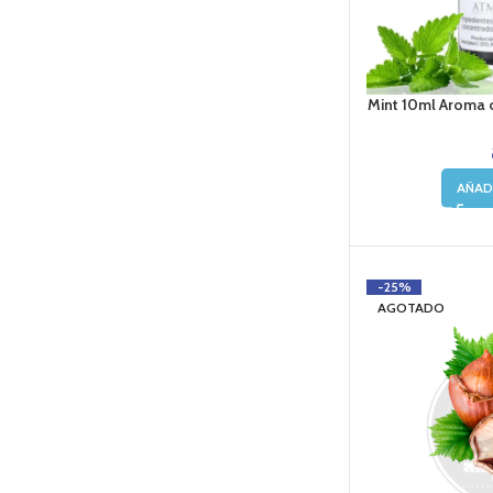
Mint 10ml Aroma 
AÑAD
-25%
AGOTADO