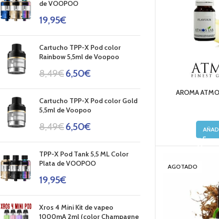
de VOOPOO
19,95
€
Cartucho TPP-X Pod color
Rainbow 5,5ml de Voopoo
8,49
€
6,50
€
AROMA ATMOS
Cartucho TPP-X Pod color Gold
5,5ml de Voopoo
8,49
€
6,50
€
AÑAD
TPP-X Pod Tank 5,5 ML Color
Plata de VOOPOO
AGOTADO
19,95
€
Xros 4 Mini Kit de vapeo
1000mA 2ml (color Champagne