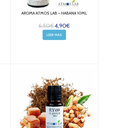
AROMA ATMOS LAB – HABANA 10ML
6,50
€
4,90
€
LEER MÁS