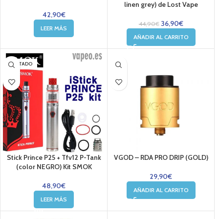
linen grey) de Lost Vape
42,90
€
36,90
€
44,90
€
LEER MÁS
AÑADIR AL CARRITO
AGOTADO
Stick Prince P25 + Tfv12 P-Tank
VGOD – RDA PRO DRIP (GOLD)
(color NEGRO) Kit SMOK
29,90
€
48,90
€
AÑADIR AL CARRITO
LEER MÁS