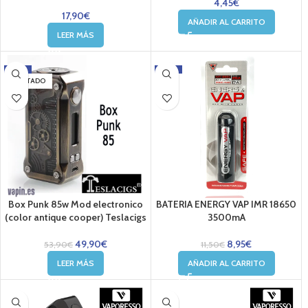
4,45
€
17,90
€
AÑADIR AL CARRITO
LEER MÁS
-7%
-22%
AGOTADO
Box Punk 85w Mod electronico
BATERIA ENERGY VAP IMR 18650
(color antique cooper) Teslacigs
3500mA
49,90
€
8,95
€
53,90
€
11,50
€
LEER MÁS
AÑADIR AL CARRITO