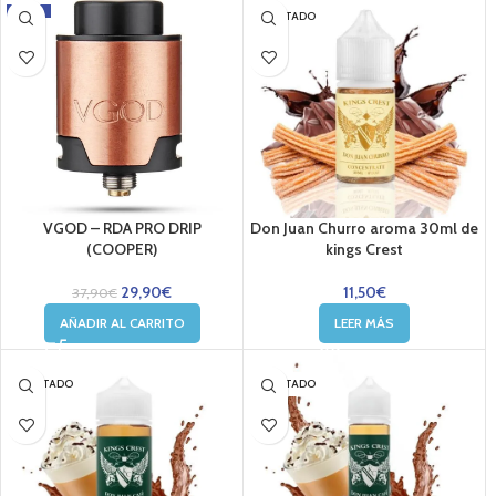
-21%
AGOTADO
VGOD – RDA PRO DRIP
Don Juan Churro aroma 30ml de
(COOPER)
kings Crest
29,90
€
11,50
€
37,90
€
AÑADIR AL CARRITO
LEER MÁS
AGOTADO
AGOTADO