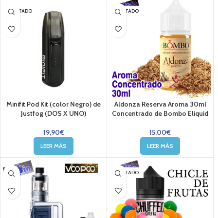
AGOTADO
AGOTADO
Minifit Pod Kit (color Negro) de
Aldonza Reserva Aroma 30ml
Justfog (DOS X UNO)
Concentrado de Bombo Eliquid
19,90
€
15,00
€
LEER MÁS
LEER MÁS
-5%
AGOTADO