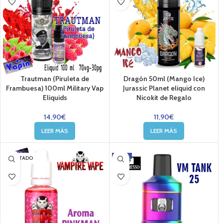
Trautman (Piruleta de
Dragón 50ml (Mango Ice)
Frambuesa) 100ml Military Vap
Jurassic Planet eliquid con
Eliquids
Nicokit de Regalo
14,90
€
11,90
€
LEER MÁS
LEER MÁS
-13%
AGOTADO