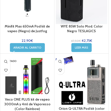
Minifit Max 650mA Pod kit de
WYE 85W Solo Mod. Color
vapeo (Negro) de Justfog
Negro TESLAGICS
22,90
€
42,75
€
47,50
€
AÑADIR AL CARRITO
LEER MÁS
-18%
AGOTADO
Veco ONE PLUS kit de vapeo
3000mA y 4ml de Vaporesso
Orion Q-ULTRA Pod kit (color
(Color Rainbow)