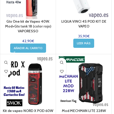
Gtx One kit de Vapeo 40W.
LIQUA VINCI 4S POD KIT DE
Mod+Gtx tank 18 (color rojo)
VAPEO
VAPORESSO
35,90
€
42,90
€
LEER MÁS
AÑADIR AL CARRITO
Kit de vapeo NORD X POD 60W
Mod MECHMAN LITE 228W