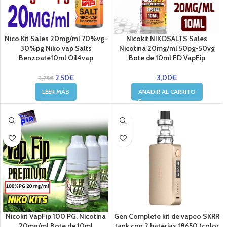
Nico Kit Sales 20mg/ml 70%vg-
Nicokit NIKOSALTS Sales
30%pg Niko vap Salts
Nicotina 20mg/ml 50pg-50vg
Benzoate10ml Oil4vap
Bote de 10ml FD VapFip
2,50
€
3,00
€
3,75
€
LEER MÁS
AÑADIR AL CARRITO
Nicokit VapFip 100 PG. Nicotina
Gen Complete kit de vapeo SKRR
20mg/ml Bote de 10ml
tank con 2 baterias 18650 (color