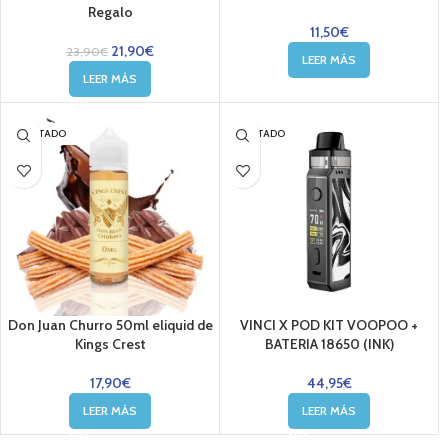
Regalo
11,50
€
21,90
€
23,90
€
LEER MÁS
LEER MÁS
AGOTADO
AGOTADO
Don Juan Churro 50ml eliquid de
VINCI X POD KIT VOOPOO +
Kings Crest
BATERIA 18650 (INK)
17,90
€
44,95
€
LEER MÁS
LEER MÁS