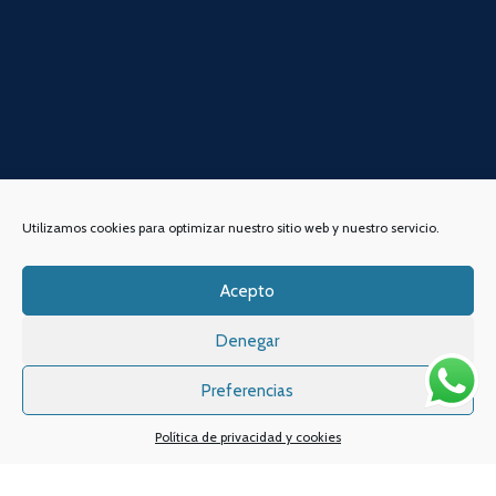
Utilizamos cookies para optimizar nuestro sitio web y nuestro servicio.
Acepto
Denegar
DIRECCIÓN
ENLACES DE INTERÉS
Preferencias
Contacta con nosotros
VAPIN, Espacio de Vapeo
Dónde estamos
Política de privacidad y cookies
C/Alameda de San Antón,
Quiénes somos
38, Bajo 2,
30205, Cartagena,