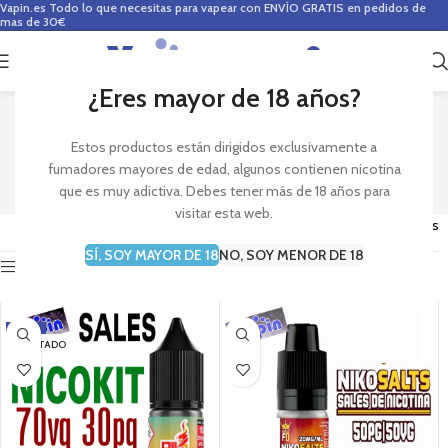
Vapin.es
Todo lo que necesitas para vapear con ENVÍO GRATIS en pedidos de
mas de 30€
0
0,00
€
¿Eres mayor de 18 años?
RECOMENDADOS
Estos productos están dirigidos exclusivamente a
fumadores mayores de edad, algunos contienen nicotina
que es muy adictiva. Debes tener más de 18 años para
visitar esta web.
Mostrando 1–48 de 81 resultados
SÍ, SOY MAYOR DE 18
NO, SOY MENOR DE 18
Mostrar barra lateral
-33%
AGOTADO