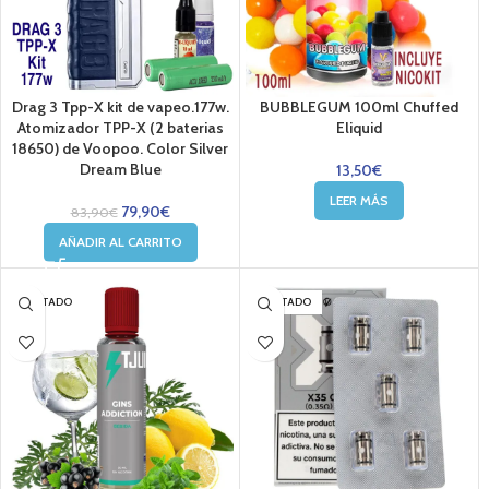
Drag 3 Tpp-X kit de vapeo.177w.
BUBBLEGUM 100ml Chuffed
Atomizador TPP-X (2 baterias
Eliquid
18650) de Voopoo. Color Silver
Dream Blue
13,50
€
LEER MÁS
79,90
€
83,90
€
AÑADIR AL CARRITO
AGOTADO
AGOTADO