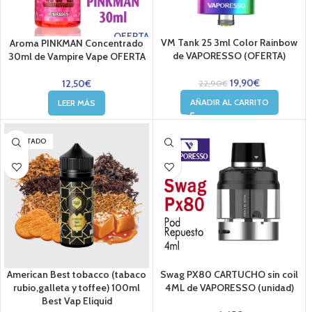
OFERTA
VM Tank 25 3ml Color Rainbow
Aroma PINKMAN Concentrado
de VAPORESSO (OFERTA)
30ml de Vampire Vape OFERTA
19,90
€
12,50
€
22,90
€
AÑADIR AL CARRITO
LEER MÁS
AGOTADO
American Best tobacco (tabaco
Swag PX80 CARTUCHO sin coil
rubio,galleta y toffee) 100ml
4ML de VAPORESSO (unidad)
Best Vap Eliquid