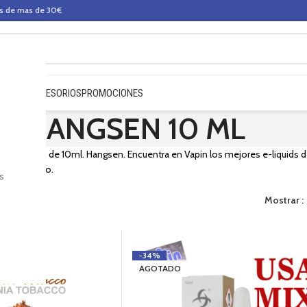
os de mas de 30€
QUIDOS
ACCESORIOS
PROMOCIONES
HANGSEN 10 ML
e e-liquids de 10ml. Hangsen. Encuentra en Vapin los mejores e-liquids d
a de tu vapeo.
s
Mostrar
-34%
AGOTADO