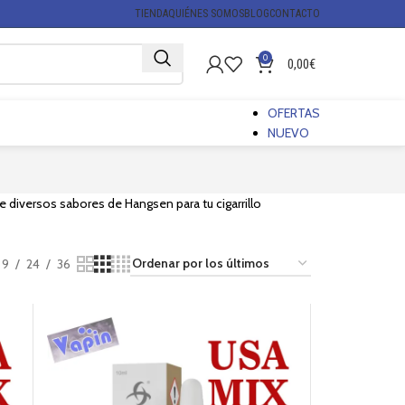
TIENDA
QUIÉNES SOMOS
BLOG
CONTACTO
0
0,00
€
OFERTAS
NUEVO
e diversos sabores de Hangsen para tu cigarrillo
9
24
36