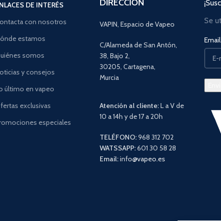
DIRECCIÓN
¡Susc
NLACES DE INTERÉS
Se u
ontacta con nosotros
VAPIN, Espacio de Vapeo
ónde estamos
Email 
C/Alameda de San Antón,
uiénes somos
38, Bajo 2,
30205, Cartagena,
oticias y consejos
Murcia
o último en vapeo
fertas exclusivas
Atención al cliente:
L a V de
10 a 14h y de 17 a 20h
romociones especiales
TELÉFONO:
968 312 702
WATSSAPP:
601 30 58 28
Email:
info
@vapeo.es