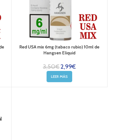
de
Red USA mix 6mg (tabaco rubio) 10ml de
Hangsen Eliquid
3,50
€
2,99
€
LEER MÁS