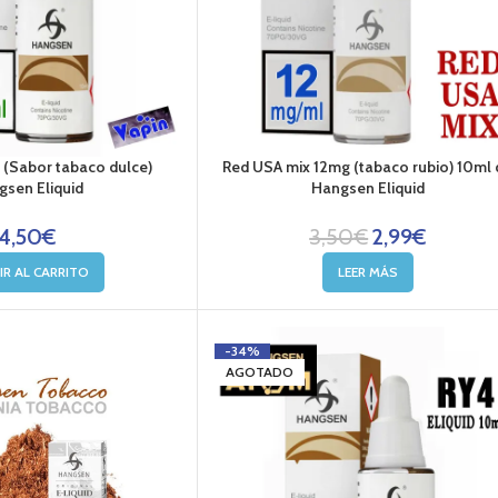
(Sabor tabaco dulce)
Red USA mix 12mg (tabaco rubio) 10ml 
sen Eliquid
Hangsen Eliquid
4,50
€
3,50
€
2,99
€
IR AL CARRITO
LEER MÁS
-34%
AGOTADO