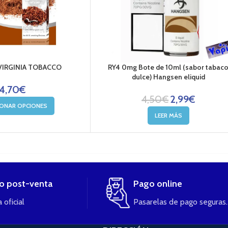
IRGINIA TOBACCO
RY4 0mg Bote de 10ml (sabor tabac
dulce) Hangsen eliquid
4,70
€
4,50
€
2,99
€
IONAR OPCIONES
LEER MÁS
io post-venta
Pago online
 oficial
Pasarelas de pago seguras.