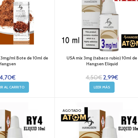
 3mg/ml Bote de 10ml de
USA mix 3mg (tabaco rubio) 10ml de
Hangsen
Hangsen Eliquid
4,70
€
4,50
€
2,99
€
IR AL CARRITO
LEER MÁS
AGOTADO