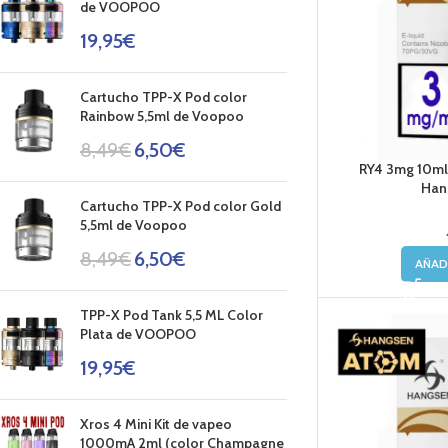
de VOOPOO
19,95
€
Cartucho TPP-X Pod color
Rainbow 5,5ml de Voopoo
8,49
€
6,50
€
RY4 3mg 10ml 
Hang
Cartucho TPP-X Pod color Gold
5,5ml de Voopoo
8,49
€
6,50
€
AÑAD
TPP-X Pod Tank 5,5 ML Color
Plata de VOOPOO
19,95
€
Xros 4 Mini Kit de vapeo
1000mA 2ml (color Champagne