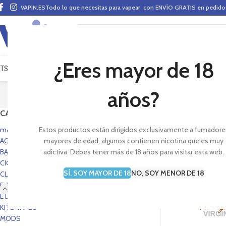
VAPIN.ES
Todo lo que necesitas para vapear con ENVÍO GRATIS en pedid
¿Eres mayor de 18
ITS VAPEO
PODS
MODS
CLAROMIZADORES
BASES Y AROMAS (ALQUIMIA)
E-LÍ
años?
CATEGORÍAS
Sección de la marca d
electrónico y disfrut
mas vendidos portada
Estos productos están dirigidos exclusivamente a fumadore
ACCESORIOS
mayores de edad, algunos contienen nicotina que es muy
BASES Y AROMAS
adictiva. Debes tener más de 18 años para visitar esta web.
CIG. E-PEN STYLE
SÍ, SOY MAYOR DE 18
NO, SOY MENOR DE 18
CLAROMIZADORES
E-LÍQUIDOS
E LIQUIDS PORTADA
KITS VAPEO
MODS