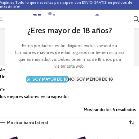
Vapin.es
Todo lo que necesitas para vapear con ENVÍO GRATIS en pedidos de
mas de 30€
0
0,00
€
¿Eres mayor de 18 años?
VAMPIRE VAPE
Estos productos están dirigidos exclusivamente a
fumadores mayores de edad, algunos contienen nicotina
que es muy adictiva. Debes tener más de 18 años para
visitar esta web.
Aromas para vapeo de la
marca Vampire Vape
procedentes del Reino
Unido.
SÍ, SOY MAYOR DE 18
NO, SOY MENOR DE 18
Compra ya los aromas más conocidos de
Vampire Vape
y disfruta de
los mejores sabores en tu vapeador.
Mostrando los 5 resultados
Mostrar barra lateral