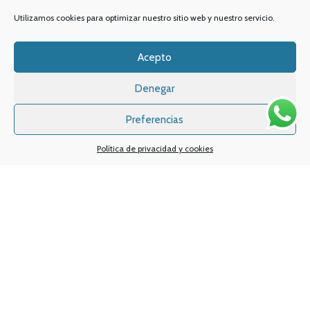
TELÉFONO:
968 312 702
Utilizamos cookies para optimizar nuestro sitio web y nuestro servicio.
WATSSAPP:
601 30 58 28
Email:
info
@vapeo.es
Acepto
Denegar
Preferencias
Política de privacidad y cookies
Sistemas de pagos
Sistema de envío
Nuestras redes sociales: