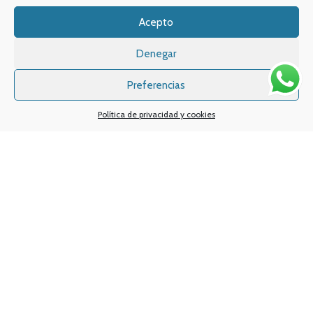
WATSSAPP:
601 30 58 28
Acepto
Email:
info
@vapeo.es
Denegar
Preferencias
Política de privacidad y cookies
Sistemas de pagos
Sistema de envío
Nuestras redes sociales: