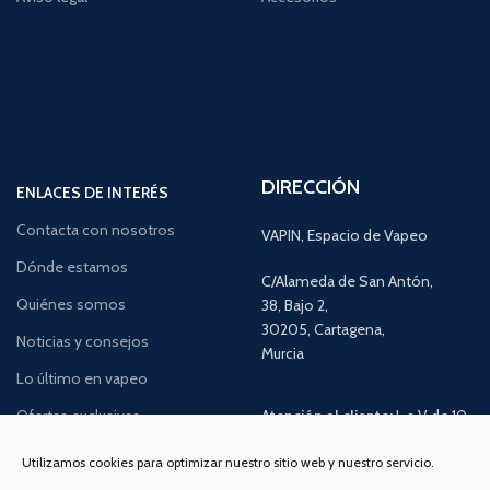
DIRECCIÓN
ENLACES DE INTERÉS
Contacta con nosotros
VAPIN, Espacio de Vapeo
Dónde estamos
C/Alameda de San Antón,
Quiénes somos
38, Bajo 2,
30205, Cartagena,
Noticias y consejos
Murcia
Lo último en vapeo
Ofertas exclusivas
Atención al cliente:
L a V de 10
a 14h y de 17 a 20h
Promociones especiales
Utilizamos cookies para optimizar nuestro sitio web y nuestro servicio.
TELÉFONO:
968 312 702