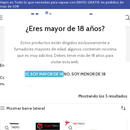
Vapin.es
Todo lo que necesitas para vapear con ENVÍO GRATIS en pedidos de
mas de 30€
0
0,00
€
¿Eres mayor de 18 años?
FUMYTECH
Estos productos están dirigidos exclusivamente a
fumadores mayores de edad, algunos contienen nicotina
que es muy adictiva. Debes tener más de 18 años para
visitar esta web.
Encuentra claromizadores y atomizadores de la marca
Fumytech
.
SÍ, SOY MAYOR DE 18
NO, SOY MENOR DE 18
Consulta la variedad de productos de
Fumytech
para disfrutar al
máximo de tu vapeo.
Mostrando los 5 resultados
Mostrar barra lateral
AGOTADO