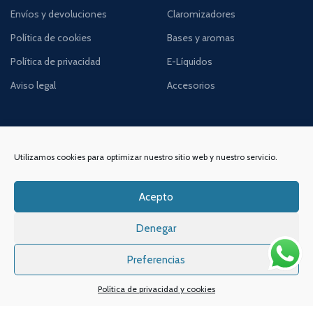
Envíos y devoluciones
Claromizadores
Política de cookies
Bases y aromas
Política de privacidad
E-Líquidos
Aviso legal
Accesorios
Utilizamos cookies para optimizar nuestro sitio web y nuestro servicio.
DIRECCIÓN
ENLACES DE INTERÉS
Acepto
Contacta con nosotros
VAPIN, Espacio de Vapeo
Denegar
Dónde estamos
C/Alameda de San Antón,
Preferencias
Quiénes somos
38, Bajo 2,
30205, Cartagena,
Noticias y consejos
Política de privacidad y cookies
Murcia
Lo último en vapeo