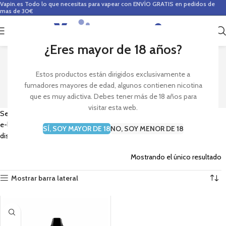
Vapin.es
Todo lo que necesitas para vapear con ENVÍO GRATIS en pedidos de
mas de 30€
0
0,00
€
¿Eres mayor de 18 años?
HALO
Estos productos están dirigidos exclusivamente a
fumadores mayores de edad, algunos contienen nicotina
que es muy adictiva. Debes tener más de 18 años para
visitar esta web.
Sección de la marca de e-liquids Halo. Encuentra en Vapin los mejores
e-liquids de diversos sabores de Halo para tu cigarrillo electrónico y
SÍ, SOY MAYOR DE 18
NO, SOY MENOR DE 18
disfruta de tu vapeo.
Mostrando el único resultado
Mostrar barra lateral