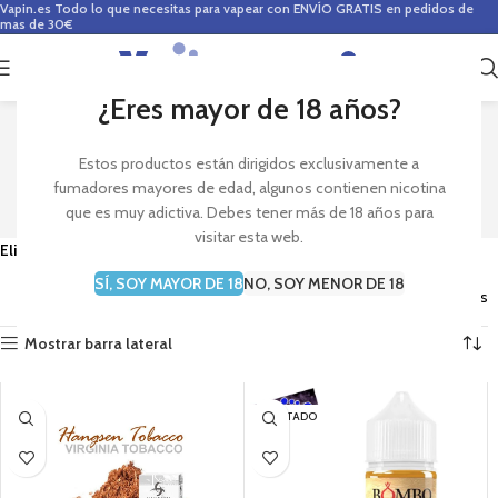
Vapin.es
Todo lo que necesitas para vapear con ENVÍO GRATIS en pedidos de
mas de 30€
0
0,00
€
¿Eres mayor de 18 años?
SABORES E LIQUIDS
Estos productos están dirigidos exclusivamente a
fumadores mayores de edad, algunos contienen nicotina
que es muy adictiva. Debes tener más de 18 años para
visitar esta web.
Eliquidos para vapeo de sabores en Vapin
SÍ, SOY MAYOR DE 18
NO, SOY MENOR DE 18
Mostrando 1–48 de 137 resultados
Mostrar barra lateral
AGOTADO