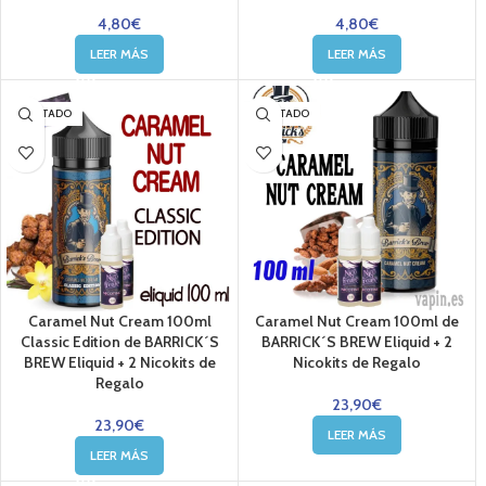
4,80
€
4,80
€
LEER MÁS
LEER MÁS
AGOTADO
AGOTADO
Caramel Nut Cream 100ml
Caramel Nut Cream 100ml de
Classic Edition de BARRICK´S
BARRICK´S BREW Eliquid + 2
BREW Eliquid + 2 Nicokits de
Nicokits de Regalo
Regalo
23,90
€
23,90
€
LEER MÁS
LEER MÁS