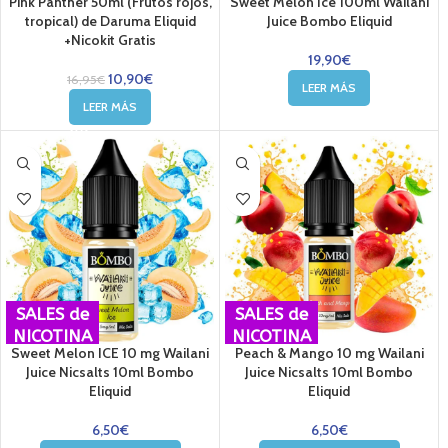
Pink Panther 50ml (Frutos rojos,
Sweet Melón Ice 100ml Wailani
tropical) de Daruma Eliquid
Juice Bombo Eliquid
+Nicokit Gratis
19,90
€
10,90
€
16,95
€
LEER MÁS
LEER MÁS
SALES de
SALES de
NICOTINA
NICOTINA
Sweet Melon ICE 10 mg Wailani
Peach & Mango 10 mg Wailani
Juice Nicsalts 10ml Bombo
Juice Nicsalts 10ml Bombo
Eliquid
Eliquid
6,50
€
6,50
€