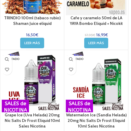
TRINDIO 100ml (tabaco rubio)
Cafe y caramelo 50ml de LA
Shaman Juice eliquid
YAYA Bombo Eliquid + Nicokit
16,50
€
16,95
€
17,95
€
LEER MÁS
LEER MÁS
AGOTADO
AGOTADO
SALES de
SALES de
NICOTINA
NICOTINA
Grape Ice (Uva Helada) 20mg
Watermelon Ice (Sandía Helada)
Nic Salts Dr Frost Eliquid 10ml
20mg Nic Salts Dr Frost Eliquid
Sales Nicotina
10ml Sales Nicotina