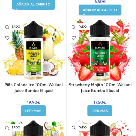
6,50
€
AÑADIR AL CARRITO
AÑADIR AL CARRITO
AGOTADO
AGOTADO
Piña Colada Ice 100ml Wailani
Strawberry Mojito 100ml Wailani
Juice Bombo Eliquid
Juice Bombo Eliquid
19,90
€
17,50
€
LEER MÁS
LEER MÁS
AGOTADO
AGOTADO