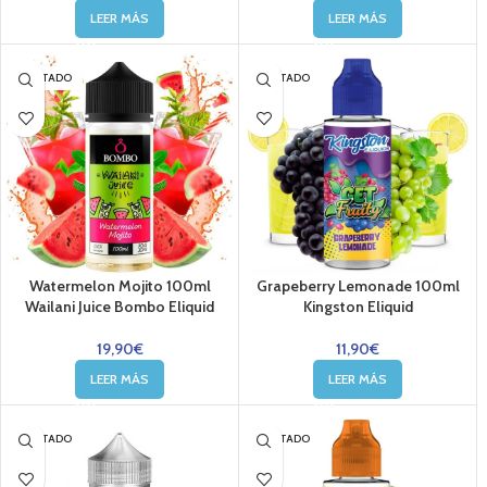
LEER MÁS
LEER MÁS
AGOTADO
AGOTADO
Watermelon Mojito 100ml
Grapeberry Lemonade 100ml
Wailani Juice Bombo Eliquid
Kingston Eliquid
19,90
€
11,90
€
LEER MÁS
LEER MÁS
AGOTADO
AGOTADO