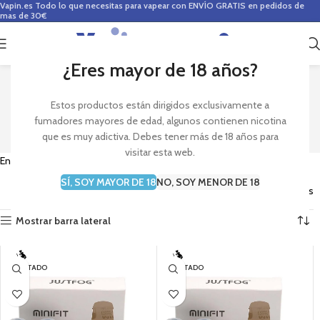
Vapin.es
Todo lo que necesitas para vapear con ENVÍO GRATIS en pedidos de
mas de 30€
0
0,00
€
¿Eres mayor de 18 años?
JUSTFOG
Estos productos están dirigidos exclusivamente a
fumadores mayores de edad, algunos contienen nicotina
que es muy adictiva. Debes tener más de 18 años para
visitar esta web.
Encuentra claromizadores y atomizadores de la marca
Justfog
SÍ, SOY MAYOR DE 18
NO, SOY MENOR DE 18
Mostrando los 4 resultados
Mostrar barra lateral
AGOTADO
AGOTADO