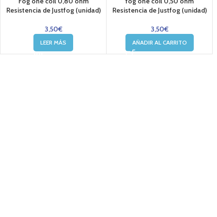
Fog one coil 0,80 ohm
fog one coil 0,50 ohm
Resistencia de Justfog (unidad)
Resistencia de Justfog (unidad)
3,50
€
3,50
€
LEER MÁS
AÑADIR AL CARRITO