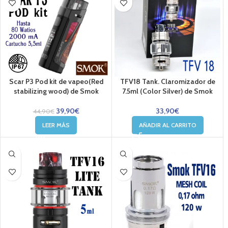
Scar P3 Pod kit de vapeo(Red
TFV18 Tank. Claromizador de
stabilizing wood) de Smok
7.5ml (Color Silver) de Smok
39,90
€
33,90
€
44,90
€
LEER MÁS
AÑADIR AL CARRITO