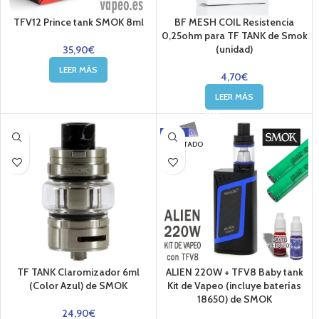
TFV12 Prince tank SMOK 8ml
BF MESH COIL Resistencia
0,25ohm para TF TANK de Smok
(unidad)
35,90
€
LEER MÁS
4,70
€
LEER MÁS
-11%
AGOTADO
TF TANK Claromizador 6ml
ALIEN 220W + TFV8 Baby tank
(Color Azul) de SMOK
Kit de Vapeo (incluye baterías
18650) de SMOK
24,90
€