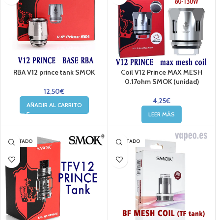
RBA V12 prince tank SMOK
Coil V12 Prince MAX MESH
0.17ohm SMOK (unidad)
12,50
€
4,25
€
AÑADIR AL CARRITO
LEER MÁS
AGOTADO
AGOTADO