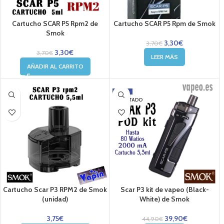
Cartucho SCAR P5 Rpm2 de
Cartucho SCAR P5 Rpm de Smok
Smok
3,30
€
3,70
€
3,30
€
3,70
€
LEER MÁS
AÑADIR AL CARRITO
-11%
AGOTADO
Cartucho Scar P3 RPM2 de Smok
Scar P3 kit de vapeo (Black-
(unidad)
White) de Smok
3,75
€
39,90
€
44,90
€