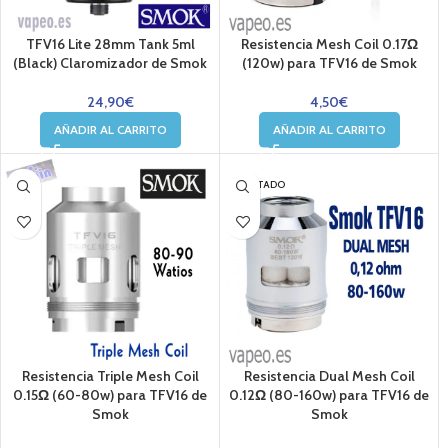
TFV16 Lite 28mm Tank 5ml
Resistencia Mesh Coil 0.17Ω
(Black) Claromizador de Smok
(120w) para TFV16 de Smok
24,90
€
4,50
€
AÑADIR AL CARRITO
AÑADIR AL CARRITO
AGOTADO
Resistencia Triple Mesh Coil
Resistencia Dual Mesh Coil
0.15Ω (60-80w) para TFV16 de
0.12Ω (80-160w) para TFV16 de
Smok
Smok