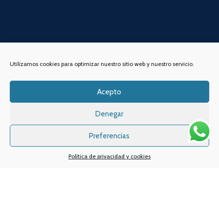
Utilizamos cookies para optimizar nuestro sitio web y nuestro servicio.
DIRECCIÓN
Acepto
ENLACES DE INTERÉS
Contacta con nosotros
VAPIN, Espacio de Vapeo
Denegar
Dónde estamos
C/Alameda de San Antón,
Preferencias
Quiénes somos
38, Bajo 2,
30205, Cartagena,
Política de privacidad y cookies
Noticias y consejos
Murcia
Lo último en vapeo
Ofertas exclusivas
Atención al cliente:
L a V de 10
a 14h y de 17 a 20h
Promociones especiales