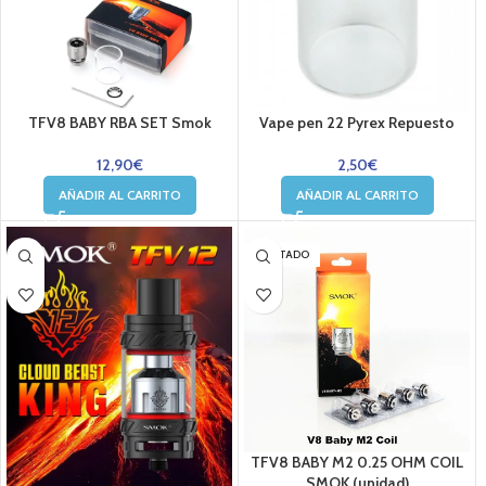
TFV8 BABY RBA SET Smok
Vape pen 22 Pyrex Repuesto
12,90
€
2,50
€
AÑADIR AL CARRITO
AÑADIR AL CARRITO
AGOTADO
TFV8 BABY M2 0.25 OHM COIL
SMOK (unidad)