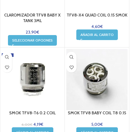
CLAROMIZADOR TFV8 BABY X
TFV8-X4 QUAD COIL 0.15 SMOK
TANK 3ML
4,60
€
23,90
€
AÑADIR AL CARRITO
SELECCIONAR OPCIONES
-30%
SMOK TFV8-T6 0.2 COIL
SMOK TFV8 BABY COIL T8 0.15
4,19
€
5,00
€
6,00
€