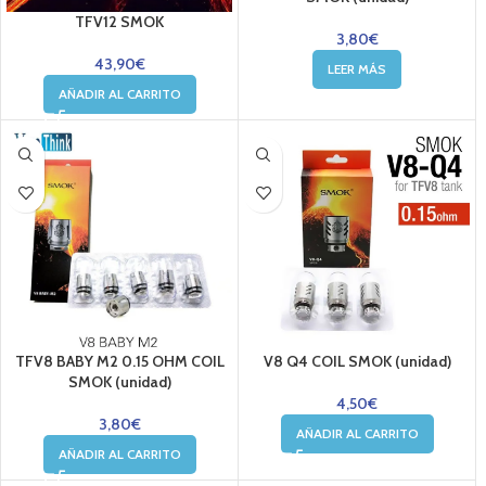
TFV12 SMOK
3,80
€
43,90
€
LEER MÁS
AÑADIR AL CARRITO
TFV8 BABY M2 0.15 OHM COIL
V8 Q4 COIL SMOK (unidad)
SMOK (unidad)
4,50
€
3,80
€
AÑADIR AL CARRITO
AÑADIR AL CARRITO