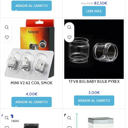
82,50
€
92,90
€
AÑADIR AL CARRITO
LEER MÁS
TFV8 BIG BABY BULB PYREX
MINI V2 A2 COIL SMOK
3,00
€
4,00
€
AÑADIR AL CARRITO
AÑADIR AL CARRITO
-26%
AGOTADO