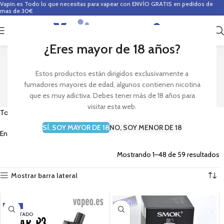
Vapin.es
Todo lo que necesitas para vapear con ENVÍO GRATIS en pedidos de
mas de 30€
0
0,00
€
¿Eres mayor de 18 años?
SMOK
Estos productos están dirigidos exclusivamente a
fumadores mayores de edad, algunos contienen nicotina
que es muy adictiva. Debes tener más de 18 años para
visitar esta web.
Todos los modelos de
claromizadores Smok
aqui en Vapin
SÍ, SOY MAYOR DE 18
NO, SOY MENOR DE 18
Encuentra el modelo de
Smok
que necesitas para tu vapeador.
Mostrando 1–48 de 59 resultados
Mostrar barra lateral
-11%
AGOTADO