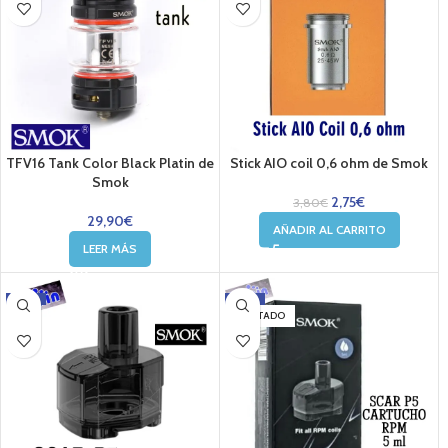
TFV16 Tank Color Black Platin de
Stick AIO coil 0,6 ohm de Smok
Smok
2,75
€
3,80
€
29,90
€
AÑADIR AL CARRITO
LEER MÁS
-11%
-11%
AGOTADO