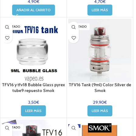
4,90
€
4,70
€
AÑADIR AL CARRITO
LEER MÁS
AGOTADO
AGOTADO
TFV16 y tfv18 Bubble Glass pyrex
TFV16 Tank (9ml) Color Silver de
tube9 repuesto Smok
Smok
3,50
€
29,90
€
LEER MÁS
LEER MÁS
-28%
AGOTADO