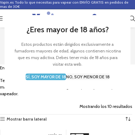
Vapin.es
Todo lo que necesitas para vapear con ENVÍO GRATIS en pedidos de
mas de 30€
0
0,00
€
¿Eres mayor de 18 años?
ALGODÓN
Estos productos están dirigidos exclusivamente a
fumadores mayores de edad, algunos contienen nicotina
que es muy adictiva. Debes tener más de 18 años para
visitar esta web.
Encuentra algodones para vapeo para montar tus resistencias.
SÍ, SOY MAYOR DE 18
NO, SOY MENOR DE 18
Tenemos algodones para vapeo de gran calidad y de las mejores
marcas del mercado. Encuentra el algodón que mejor se adapte a tu
vapeador.
Mostrando los 10 resultados
Mostrar barra lateral