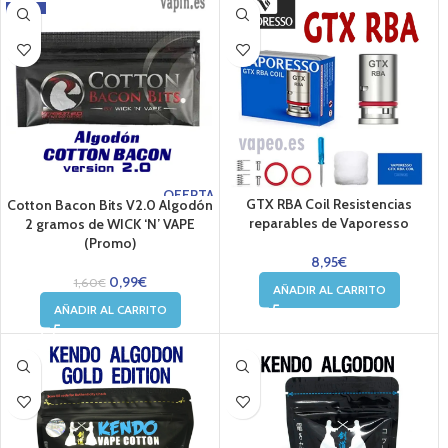
-38%
OFERTA
GTX RBA Coil Resistencias
Cotton Bacon Bits V2.0 Algodón
reparables de Vaporesso
2 gramos de WICK ‘N’ VAPE
(Promo)
8,95
€
0,99
€
1,60
€
AÑADIR AL CARRITO
AÑADIR AL CARRITO