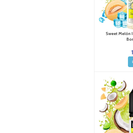
Sweet Melón I
Bom