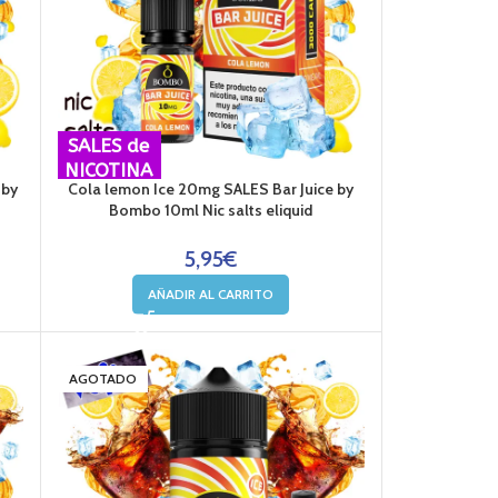
SALES de
NICOTINA
 by
Cola lemon Ice 20mg SALES Bar Juice by
Bombo 10ml Nic salts eliquid
5,95
€
AÑADIR AL CARRITO
AGOTADO