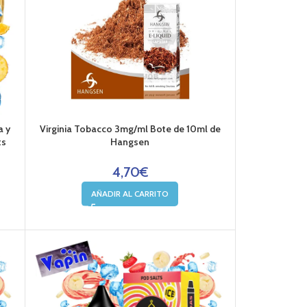
a y
Virginia Tobacco 3mg/ml Bote de 10ml de
ts
Hangsen
4,70
€
AÑADIR AL CARRITO