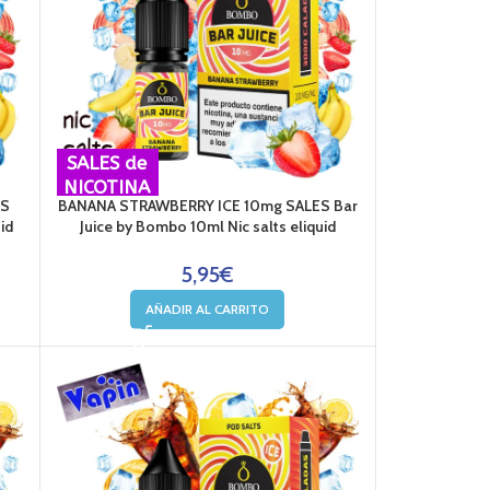
SALES de
NICOTINA
ES
BANANA STRAWBERRY ICE 10mg SALES Bar
id
Juice by Bombo 10ml Nic salts eliquid
5,95
€
AÑADIR AL CARRITO