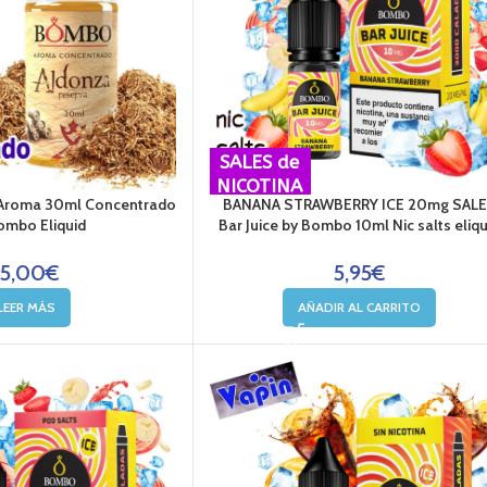
SALES de
NICOTINA
 Aroma 30ml Concentrado
BANANA STRAWBERRY ICE 20mg SAL
ombo Eliquid
Bar Juice by Bombo 10ml Nic salts eliqu
15,00
€
5,95
€
LEER MÁS
AÑADIR AL CARRITO