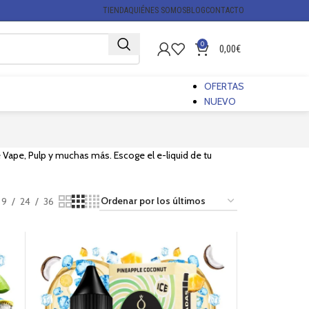
TIENDA
QUIÉNES SOMOS
BLOG
CONTACTO
0
0,00
€
OFERTAS
NUEVO
Vape, Pulp y muchas más. Escoge el e-liquid de tu
9
24
36