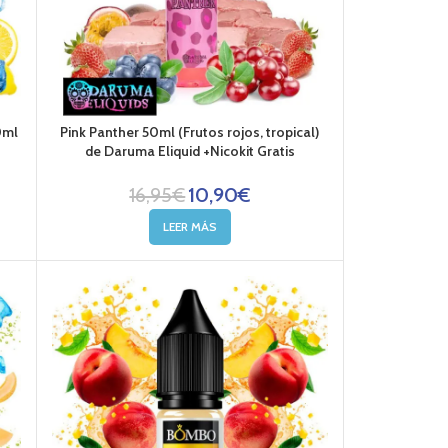
0ml
Pink Panther 50ml (Frutos rojos, tropical)
de Daruma Eliquid +Nicokit Gratis
16,95
€
10,90
€
LEER MÁS