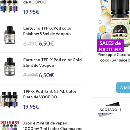
de VOOPOO
19,95
€
Cartucho TPP-X Pod color
Rainbow 5,5ml de Voopoo
8,49
€
6,50
€
SALES de
NICOTINA
Pineapple Coconu
Cartucho TPP-X Pod color Gold
coco) Bar Juice
5,5ml de Voopoo
8,49
€
6,50
€
AÑAD
TPP-X Pod Tank 5,5 ML Color
Plata de VOOPOO
19,95
€
AGOTADO
Xros 4 Mini Kit de vapeo
1000mA 2ml (color Champagne