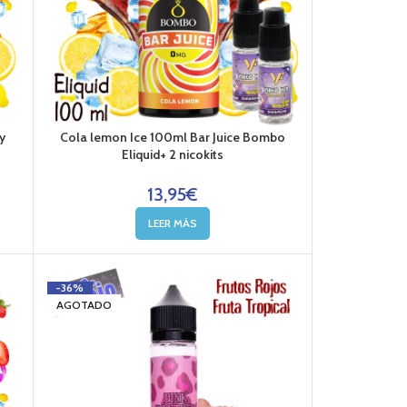
y
Cola lemon Ice 100ml Bar Juice Bombo
Eliquid+ 2 nicokits
13,95
€
LEER MÁS
-36%
AGOTADO