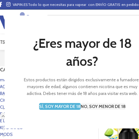
VAPIN.ES
Todo lo que necesitas para vapear con ENVÍO GRATIS en pedid
¿Eres mayor de 18
ITS VAPEO
PODS
MODS
CLAROMIZADORES
BASES Y AROMAS (ALQUIMIA)
E-LÍ
años?
CATEGORÍAS
En Vapin encontrarás
marca favorita y empi
mas vendidos portada
Estos productos están dirigidos exclusivamente a fumadore
ACCESORIOS
mayores de edad, algunos contienen nicotina que es muy
BASES Y AROMAS
adictiva. Debes tener más de 18 años para visitar esta web.
CIG. E-PEN STYLE
SÍ, SOY MAYOR DE 18
NO, SOY MENOR DE 18
CLAROMIZADORES
E-LÍQUIDOS
E LIQUIDS PORTADA
KITS VAPEO
MODS