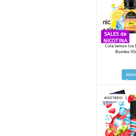
SALES de
NICOTINA
Cola lemon Ice 
Bombo 10ml
AÑAD
AGOTADO