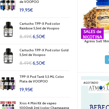
de VOOPOO
19,95
€
Cartucho TPP-X Pod color
Rainbow 5,5ml de Voopoo
SALES de
8,49
€
6,50
€
NICOTINA
Agrinio Salt 18
Cartucho TPP-X Pod color Gold
5,5ml de Voopoo
8,49
€
6,50
€
TPP-X Pod Tank 5,5 ML Color
Plata de VOOPOO
AGOTADO
19,95
€
Xros 4 Mini Kit de vapeo
1000mA 2ml (color Champagne