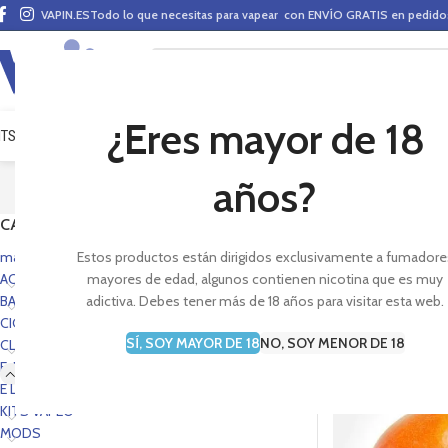
VAPIN.ES
Todo lo que necesitas para vapear con ENVÍO GRATIS en pedid
¿Eres mayor de 18
ITS VAPEO
PODS
MODS
CLAROMIZADORES
BASES Y AROMAS (ALQUIMIA)
E-LÍ
años?
CATEGORÍAS
Sección de la marca d
disfruta de tu vapeo.
mas vendidos portada
Estos productos están dirigidos exclusivamente a fumadore
ACCESORIOS
mayores de edad, algunos contienen nicotina que es muy
BASES Y AROMAS
adictiva. Debes tener más de 18 años para visitar esta web.
CIG. E-PEN STYLE
SÍ, SOY MAYOR DE 18
NO, SOY MENOR DE 18
CLAROMIZADORES
E-LÍQUIDOS
AGOTADO
E LIQUIDS PORTADA
KITS VAPEO
MODS