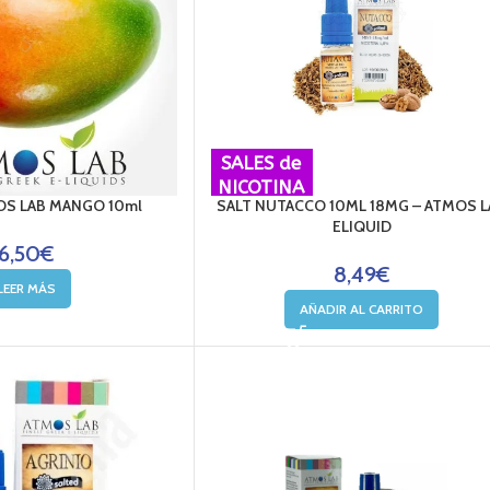
SALES de
NICOTINA
S LAB MANGO 10ml
SALT NUTACCO 10ML 18MG – ATMOS L
ELIQUID
6,50
€
8,49
€
LEER MÁS
AÑADIR AL CARRITO