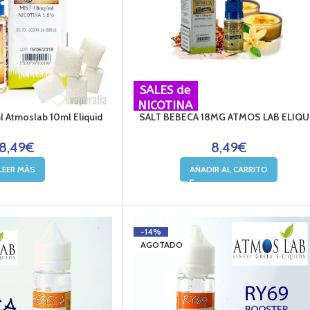
SALES de
NICOTINA
ml Atmoslab 10ml Eliquid
SALT BEBECA 18MG ATMOS LAB ELIQU
8,49
€
8,49
€
LEER MÁS
AÑADIR AL CARRITO
-14%
AGOTADO