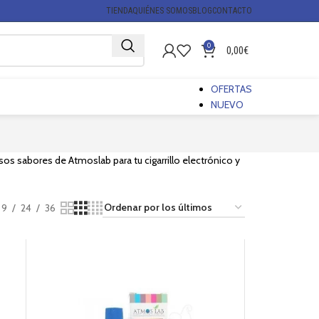
TIENDA
QUIÉNES SOMOS
BLOG
CONTACTO
0
0,00
€
OFERTAS
NUEVO
os sabores de Atmoslab para tu cigarrillo electrónico y
9
24
36