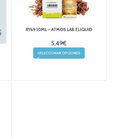
RY69 10ML – ATMOS LAB ELIQUID
5,49
€
SELECCIONAR OPCIONES