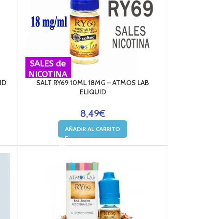
SALES de
NICOTINA
ID
SALT RY69 10ML 18MG – ATMOS LAB
ELIQUID
8,49
€
AÑADIR AL CARRITO