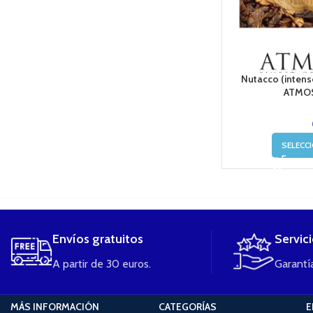
Nutacco (intens
ATMOS
SELECC
....
Envíos gratuitos
Servic
A partir de 30 euros.
Garantía
MÁS INFORMACIÓN
CATEGORÍAS
E