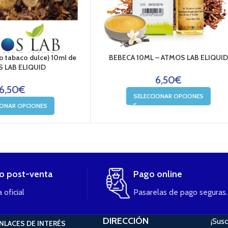
o tabaco dulce) 10ml de
BEBECA 10ML – ATMOS LAB ELIQUID
 LAB ELIQUID
6,50
€
6,50
€
SELECCIONAR OPCIONES
IONAR OPCIONES
io post-venta
Pago online
 oficial
Pasarelas de pago seguras.
DIRECCIÓN
¡Susc
NLACES DE INTERÉS