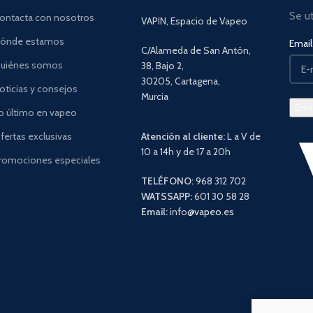
Se u
ontacta con nosotros
VAPIN, Espacio de Vapeo
ónde estamos
Email 
C/Alameda de San Antón,
uiénes somos
38, Bajo 2,
30205, Cartagena,
oticias y consejos
Murcia
o último en vapeo
fertas exclusivas
Atención al cliente:
L a V de
10 a 14h y de 17 a 20h
romociones especiales
TELÉFONO:
968 312 702
WATSSAPP:
601 30 58 28
Email:
info
@vapeo.es