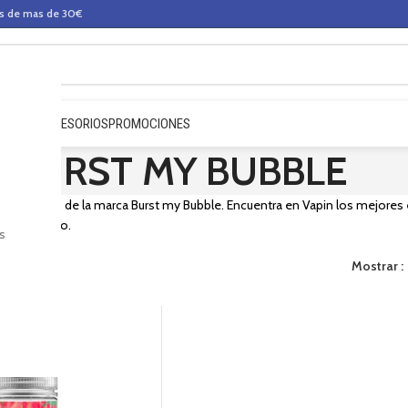
os de mas de 30€
QUIDOS
ACCESORIOS
PROMOCIONES
BURST MY BUBBLE
e e-liquids de la marca Burst my Bubble. Encuentra en Vapin los mejores e-
a de tu vapeo.
s
Mostrar