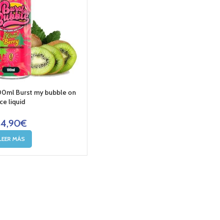
 100ml Burst my bubble on
ice liquid
14,90
€
LEER MÁS