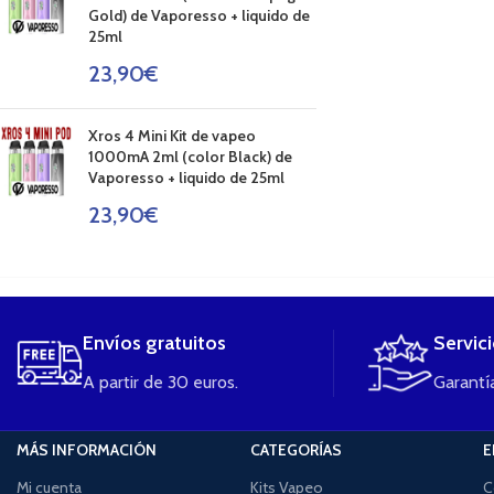
Gold) de Vaporesso + liquido de
25ml
23,90
€
Xros 4 Mini Kit de vapeo
1000mA 2ml (color Black) de
Vaporesso + liquido de 25ml
23,90
€
....
Envíos gratuitos
Servic
A partir de 30 euros.
Garantía
MÁS INFORMACIÓN
CATEGORÍAS
E
Mi cuenta
Kits Vapeo
C