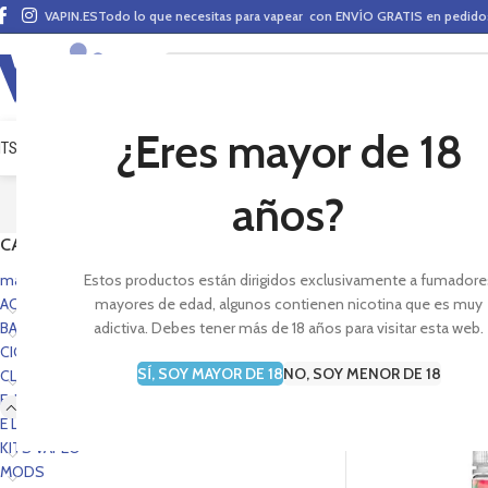
VAPIN.ES
Todo lo que necesitas para vapear con ENVÍO GRATIS en pedid
¿Eres mayor de 18
ITS VAPEO
PODS
MODS
CLAROMIZADORES
BASES Y AROMAS (ALQUIMIA)
E-LÍ
años?
CATEGORÍAS
Sección de la marca d
electrónico y disfrut
mas vendidos portada
Estos productos están dirigidos exclusivamente a fumadore
ACCESORIOS
mayores de edad, algunos contienen nicotina que es muy
BASES Y AROMAS
adictiva. Debes tener más de 18 años para visitar esta web.
CIG. E-PEN STYLE
SÍ, SOY MAYOR DE 18
NO, SOY MENOR DE 18
CLAROMIZADORES
E-LÍQUIDOS
AGOTADO
E LIQUIDS PORTADA
KITS VAPEO
MODS