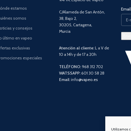
ónde estamos
Email 
C/Alameda de San Antón,
uiénes somos
38, Bajo 2,
30205, Cartagena,
oticias y consejos
Murcia
o último en vapeo
fertas exclusivas
Atención al cliente:
L a V de
10 a 14h y de 17 a 20h
romociones especiales
TELÉFONO:
968 312 702
WATSSAPP:
601 30 58 28
Email:
info
@vapeo.es
Utilizamos c