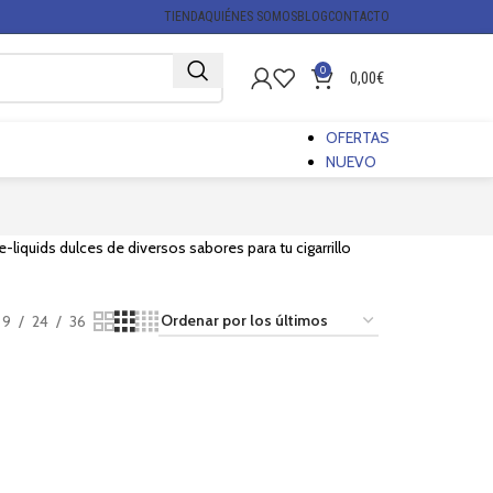
TIENDA
QUIÉNES SOMOS
BLOG
CONTACTO
0
0,00
€
OFERTAS
NUEVO
liquids dulces de diversos sabores para tu cigarrillo
9
24
36