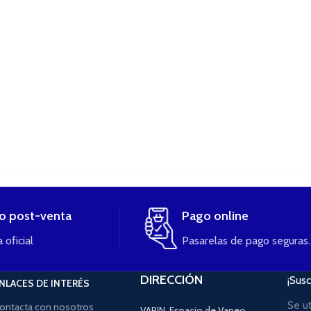
io post-venta
Pago online
 oficial
Pasarelas de pago seguras.
DIRECCIÓN
¡Susc
NLACES DE INTERÉS
Se u
ontacta con nosotros
VAPIN, Espacio de Vapeo