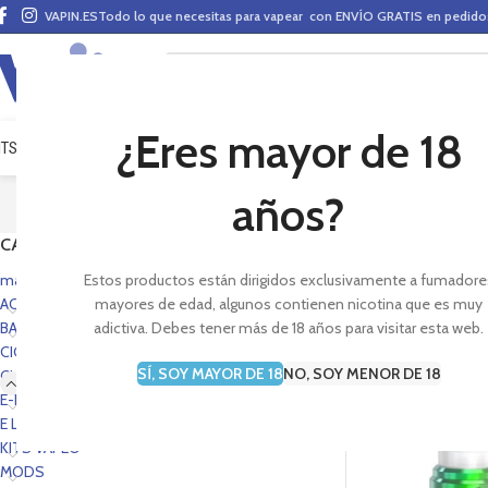
VAPIN.ES
Todo lo que necesitas para vapear con ENVÍO GRATIS en pedid
¿Eres mayor de 18
ITS VAPEO
PODS
MODS
CLAROMIZADORES
BASES Y AROMAS (ALQUIMIA)
E-LÍ
EL M
años?
CATEGORÍAS
Productos para vape
mas vendidos portada
Estos productos están dirigidos exclusivamente a fumadore
ACCESORIOS
mayores de edad, algunos contienen nicotina que es muy
BASES Y AROMAS
adictiva. Debes tener más de 18 años para visitar esta web.
CIG. E-PEN STYLE
SÍ, SOY MAYOR DE 18
NO, SOY MENOR DE 18
CLAROMIZADORES
-16%
E-LÍQUIDOS
AGOTADO
E LIQUIDS PORTADA
KITS VAPEO
MODS