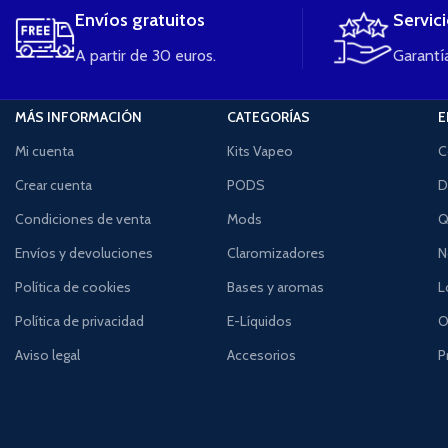
Envíos gratuitos
Servic
A partir de 30 euros.
Garantía
MÁS INFORMACIÓN
CATEGORÍAS
E
Mi cuenta
Kits Vapeo
C
Crear cuenta
PODS
D
Condiciones de venta
Mods
Q
Envíos y devoluciones
Claromizadores
N
Política de cookies
Bases y aromas
L
Política de privacidad
E-Líquidos
O
Aviso legal
Accesorios
P