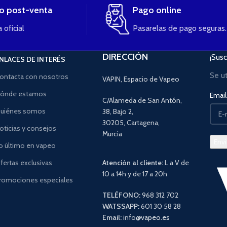
io post-venta
Pago online
 oficial
Pasarelas de pago seguras.
DIRECCIÓN
¡Susc
NLACES DE INTERÉS
Se u
ontacta con nosotros
VAPIN, Espacio de Vapeo
ónde estamos
Email 
C/Alameda de San Antón,
uiénes somos
38, Bajo 2,
30205, Cartagena,
oticias y consejos
Murcia
o último en vapeo
fertas exclusivas
Atención al cliente:
L a V de
10 a 14h y de 17 a 20h
romociones especiales
TELÉFONO:
968 312 702
WATSSAPP:
601 30 58 28
Email:
info
@vapeo.es