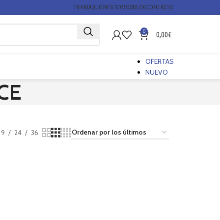
TIENDA
QUIÉNES SOMOS
BLOG
CONTACTO
0
0,00
€
OFERTAS
NUEVO
CE
9
24
36