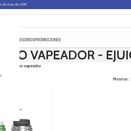
os de mas de 30€
QUIDOS
ACCESORIOS
PROMOCIONES
ONO VAPEADOR - EJUI
o de el mono vapeador
s
Mostrar