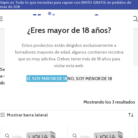
Vapin.es
Todo lo que necesitas para vapear con ENVÍO GRATIS en pedidos de
mas de 30€
0
0,00
€
¿Eres mayor de 18 años?
LIQUA
Estos productos están dirigidos exclusivamente a
fumadores mayores de edad, algunos contienen nicotina
que es muy adictiva. Debes tener más de 18 años para
visitar esta web.
Sección de la marca de e-liquids Liqua. Encuentra en Vapin los mejores
e-liquids de diversos sabores de Liqua para tu cigarrillo electrónico y
SÍ, SOY MAYOR DE 18
NO, SOY MENOR DE 18
disfruta de tu vapeo.
Mostrando los 3 resultados
Mostrar barra lateral