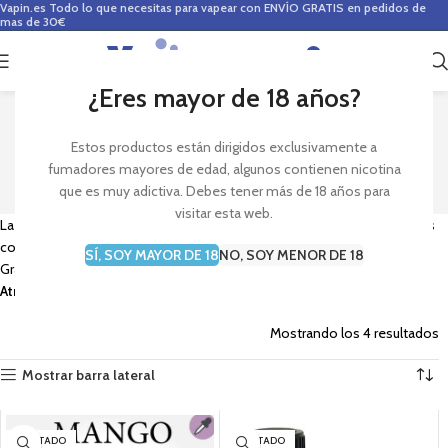
Vapin.es
Todo lo que necesitas para vapear con ENVÍO GRATIS en pedidos de
mas de 30€
0
0,00
€
¿Eres mayor de 18 años?
ATMOSLAB AROMAS
Estos productos están dirigidos exclusivamente a
fumadores mayores de edad, algunos contienen nicotina
que es muy adictiva. Debes tener más de 18 años para
visitar esta web.
La marca
Atmoslab
nos trae los mejores
aromas para vapear
. Aromas
concentrados para hacer tu propio líquido para cigarrillo electrónico.
SÍ, SOY MAYOR DE 18
NO, SOY MENOR DE 18
Gran variedad de diferentes sabores. Compra ya los
aromas de
Atmoslab.
Mostrando los 4 resultados
Mostrar barra lateral
AGOTADO
AGOTADO