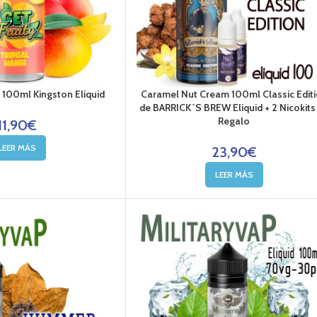
 100ml Kingston Eliquid
Caramel Nut Cream 100ml Classic Edit
de BARRICK´S BREW Eliquid + 2 Nicokits
Regalo
11,90
€
LEER MÁS
23,90
€
LEER MÁS