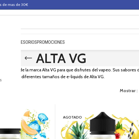
os de mas de 30€
QUIDOS
ACCESORIOS
PROMOCIONES
ALTA VG
sabores de la marca Alta VG para que disfrutes del vapeo. Sus sabores du
isponibles diferentes tamaños de e-liquids de Alta VG.
s
Mostrar
AGOTADO