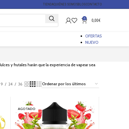
TIENDA
QUIÉNES SOMOS
BLOG
CONTACTO
0
0,00
€
OFERTAS
NUEVO
lces y frutales harán que la experiencia de vapear sea
9
24
36
AGOTADO