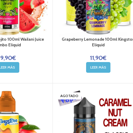
to 100ml Wailani Juice
Grapeberry Lemonade 100ml Kingsto
bo Eliquid
Eliquid
19,90
€
11,90
€
LEER MÁS
LEER MÁS
AGOTADO