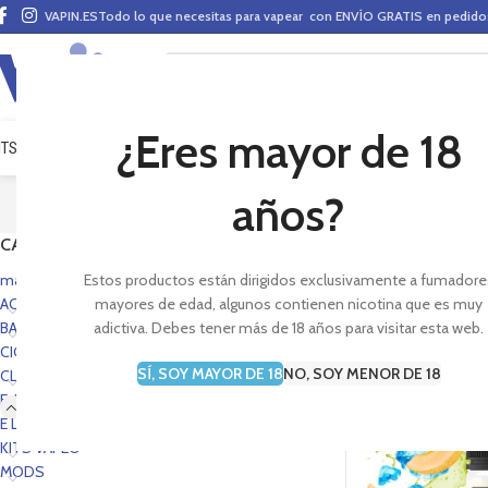
VAPIN.ES
Todo lo que necesitas para vapear con ENVÍO GRATIS en pedid
¿Eres mayor de 18
ITS VAPEO
PODS
MODS
CLAROMIZADORES
BASES Y AROMAS (ALQUIMIA)
E-LÍ
años?
CATEGORÍAS
Tenemos los mejores 
un placer. Tenemos d
mas vendidos portada
Estos productos están dirigidos exclusivamente a fumadore
ACCESORIOS
mayores de edad, algunos contienen nicotina que es muy
BASES Y AROMAS
adictiva. Debes tener más de 18 años para visitar esta web.
CIG. E-PEN STYLE
SÍ, SOY MAYOR DE 18
NO, SOY MENOR DE 18
CLAROMIZADORES
E-LÍQUIDOS
AGOTADO
E LIQUIDS PORTADA
KITS VAPEO
MODS