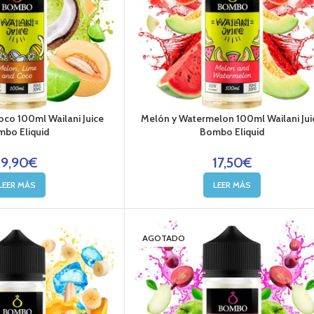
co 100ml Wailani Juice
Melón y Watermelon 100ml Wailani Jui
bo Eliquid
Bombo Eliquid
19,90
€
17,50
€
LEER MÁS
LEER MÁS
AGOTADO