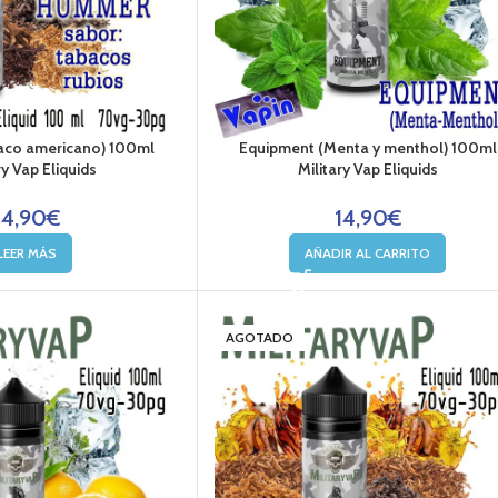
co americano) 100ml
Equipment (Menta y menthol) 100ml
ry Vap Eliquids
Military Vap Eliquids
14,90
€
14,90
€
LEER MÁS
AÑADIR AL CARRITO
AGOTADO