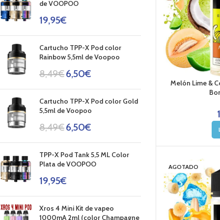
de VOOPOO
19,95
€
Cartucho TPP-X Pod color
Rainbow 5,5ml de Voopoo
8,49
€
6,50
€
Melón Lime & Co
Bom
Cartucho TPP-X Pod color Gold
5,5ml de Voopoo
8,49
€
6,50
€
TPP-X Pod Tank 5,5 ML Color
Plata de VOOPOO
AGOTADO
19,95
€
Xros 4 Mini Kit de vapeo
1000mA 2ml (color Champagne