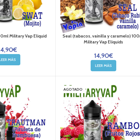
0ml Military Vap Eliquid
Seal (tabacos, vainilla y caramelo) 10
Military Vap Eliquids
14,90
€
14,90
€
LEER MÁS
LEER MÁS
AGOTADO