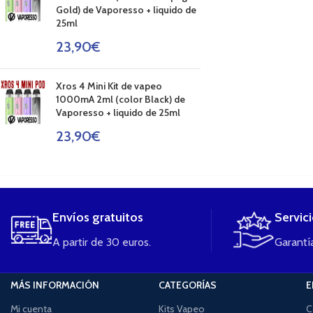
Gold) de Vaporesso + liquido de
25ml
23,90
€
Xros 4 Mini Kit de vapeo
1000mA 2ml (color Black) de
Vaporesso + liquido de 25ml
23,90
€
....
Envíos gratuitos
Servic
A partir de 30 euros.
Garantía
MÁS INFORMACIÓN
CATEGORÍAS
E
Mi cuenta
Kits Vapeo
C