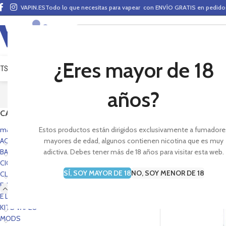
VAPIN.ES
Todo lo que necesitas para vapear con ENVÍO GRATIS en pedid
¿Eres mayor de 18
ITS VAPEO
PODS
MODS
CLAROMIZADORES
BASES Y AROMAS (ALQUIMIA)
E-LÍ
C
años?
CATEGORÍAS
Sección de e-liquids 
disfruta de tu vapeo.
mas vendidos portada
Estos productos están dirigidos exclusivamente a fumadore
ACCESORIOS
mayores de edad, algunos contienen nicotina que es muy
BASES Y AROMAS
adictiva. Debes tener más de 18 años para visitar esta web.
CIG. E-PEN STYLE
SÍ, SOY MAYOR DE 18
NO, SOY MENOR DE 18
CLAROMIZADORES
E-LÍQUIDOS
AGOTADO
E LIQUIDS PORTADA
KITS VAPEO
MODS