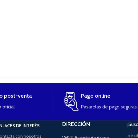
io post-venta
Pago online
 oficial
Pasarelas de pago seguras.
DIRECCIÓN
¡Susc
NLACES DE INTERÉS
Se u
ontacta con nosotros
VAPIN, Espacio de Vapeo