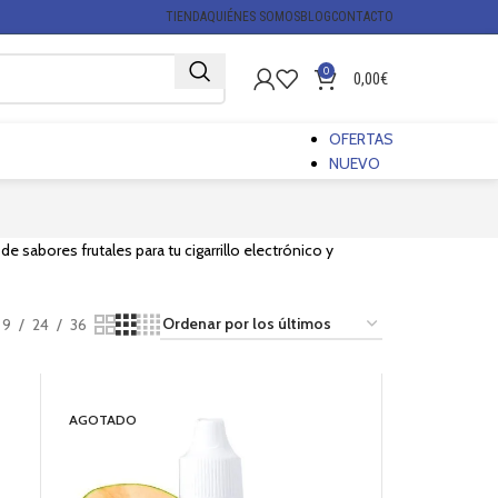
TIENDA
QUIÉNES SOMOS
BLOG
CONTACTO
0
0,00
€
OFERTAS
NUEVO
e sabores frutales para tu cigarrillo electrónico y
9
24
36
AGOTADO