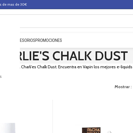
os de mas de 30€
QUIDOS
ACCESORIOS
PROMOCIONES
HARLIE'S CHALK DUST
de la marca Charli’es Chalk Dust. Encuentra en Vapin los mejores e-liquids d
s
Mostrar