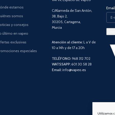
ónde estamos
Email 
C/Alameda de San Antón,
uiénes somos
38, Bajo 2,
30205, Cartagena,
oticias y consejos
Murcia
o último en vapeo
fertas exclusivas
Atención al cliente:
L a V de
10 a 14h y de 17 a 20h
romociones especiales
TELÉFONO:
968 312 702
WATSSAPP:
601 30 58 28
Email:
info
@vapeo.es
Utilizamos c